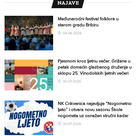
NAJAVE
Međunarodni festival folklora u
starom gradu Bribiru
04.08.2026
Pjesmom kroz ljetnu večer: Grižane u
petak domaćin glazbenog druženja u
sklopu 25. Vinodolskih ljetnih večeri
30.07.2026
NK Crikvenica najavljuje “Nogometno
ljeto” i otvara novu sezonu Škole
nogometa uz osnažen stručni kadar
30.07.2026