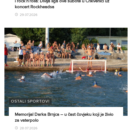
i rock’n’rolla: Divlja liga ove subote u Crikvenici uz
koncert Rockheadsa
29.07.2026
OSTALI SPORTOVI
Memorijal Darka Brnjca – u čast čovjeku koji je živio
za vaterpolo
28.07.2026