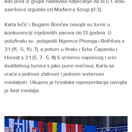
kao prva iz grupe nastavlila natjecanje da bi u 1. kolu
završnice izgubila od Mađarica Szogi (0:3).
Karla Ivčić i Bugarin Bončev osvojili su turnir u
konkurenciji mješovitih parova do 13 godina. U
polufinalu su pobijedili Nijemce Phonga i Rothfuss s
3:1 (11, -5, 10, 7), a potom u finalu i Srbe Čapandu i
Horvat s 3:1 (5, 7, -5, 8).S iznimno napornog i vrlo
kvalitetnog turnira s jako puno mečeva, Karla se
vraća s jednom zlatnom i jednom srebrnom
medaljom. Ukupno je hrvatska reprezentacija osvojila
je šest medalja.