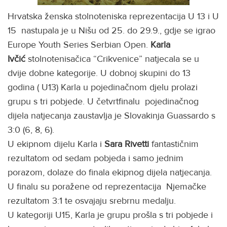
Hrvatska ženska stolnoteniska reprezentacija U 13 i U
15 nastupala je u Nišu od 25. do 29.9., gdje se igrao
Europe Youth Series Serbian Open.
Karla
Ivčić
stolnotenisačica “Crikvenice” natjecala se u
dvije dobne kategorije. U dobnoj skupini do 13
godina ( U13) Karla u pojedinačnom djelu prolazi
grupu s tri pobjede. U četvrtfinalu pojedinačnog
dijela natjecanja zaustavlja je Slovakinja Guassardo s
3:0 (6, 8, 6).
U ekipnom dijelu Karla i
Sara Rivetti
fantastičnim
rezultatom od sedam pobjeda i samo jednim
porazom, dolaze do finala ekipnog dijela natjecanja.
U finalu su poražene od reprezentacija Njemačke
rezultatom 3:1 te osvajaju srebrnu medalju.
U kategoriji U15, Karla je grupu prošla s tri pobjede i