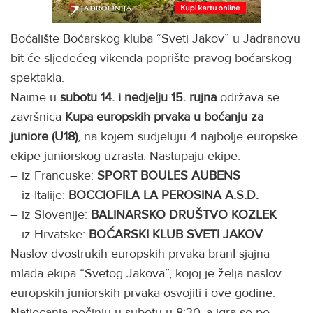
Boćalište Boćarskog kluba “Sveti Jakov” u Jadranovu
bit će sljedećeg vikenda poprište pravog boćarskog
spektakla.
Naime u
subotu 14. i nedjelju 15. rujna
održava se
završnica
Kupa europskih prvaka u boćanju za
juniore (U18)
, na kojem sudjeluju 4 najbolje europske
ekipe juniorskog uzrasta. Nastupaju ekipe:
– iz Francuske:
SPORT BOULES AUBENS
– iz Italije:
BOCCIOFILA LA PEROSINA A.S.D.
– iz Slovenije:
BALINARSKO DRUŠTVO KOZLEK
– iz Hrvatske:
BOĆARSKI KLUB SVETI JAKOV
Naslov dvostrukih europskih prvaka branI sjajna
mlada ekipa “Svetog Jakova”, kojoj je želja naslov
europskih juniorskih prvaka osvojiti i ove godine.
Natjecanja počinju u subotu u 8:30, a igra se po