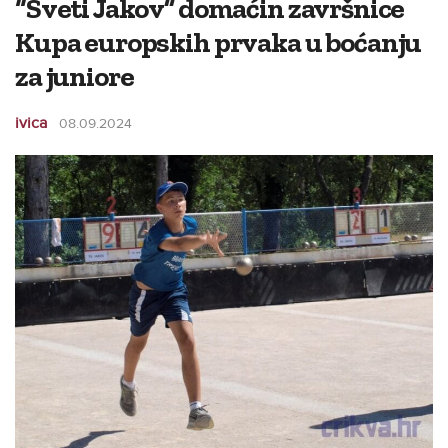
“Sveti Jakov” domaćin završnice
Kupa europskih prvaka u boćanju
za juniore
ivica
08.09.2024