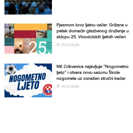
Pjesmom kroz ljetnu večer: Grižane u
petak domaćin glazbenog druženja u
sklopu 25. Vinodolskih ljetnih večeri
30.07.2026
NK Crikvenica najavljuje “Nogometno
ljeto” i otvara novu sezonu Škole
nogometa uz osnažen stručni kadar
30.07.2026