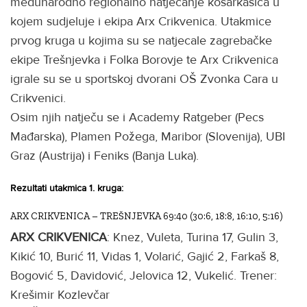
međunarodno regionalno natjecanje košarkašica u
kojem sudjeluje i ekipa Arx Crikvenica. Utakmice
prvog kruga u kojima su se natjecale zagrebačke
ekipe Trešnjevka i Folka Borovje te Arx Crikvenica
igrale su se u sportskoj dvorani OŠ Zvonka Cara u
Crikvenici.
Osim njih natječu se i Academy Ratgeber (Pecs
Mađarska), Plamen Požega, Maribor (Slovenija), UBI
Graz (Austrija) i Feniks (Banja Luka).
Rezultati utakmica 1. kruga:
ARX CRIKVENICA – TREŠNJEVKA 69:40 (30:6, 18:8, 16:10, 5:16)
ARX CRIKVENICA
: Knez, Vuleta, Turina 17, Gulin 3,
Kikić 10, Burić 11, Vidas 1, Volarić, Gajić 2, Farkaš 8,
Bogović 5, Davidović, Jelovica 12, Vukelić. Trener:
Krešimir Kozlevčar