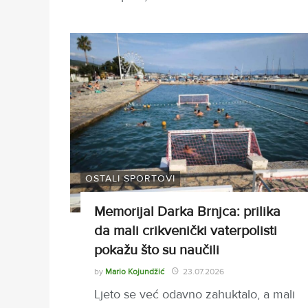
OSTALI SPORTOVI
Memorijal Darka Brnjca: prilika
da mali crikvenički vaterpolisti
pokažu što su naučili
by
Mario Kojundžić
23.07.2026
Ljeto se već odavno zahuktalo, a mali