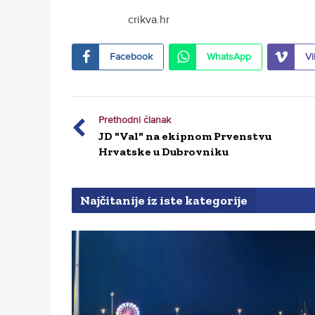
crikva.hr
Facebook
WhatsApp
Vi
Prethodni članak
JD "Val" na ekipnom Prvenstvu
Hrvatske u Dubrovniku
Najčitanije iz iste kategorije