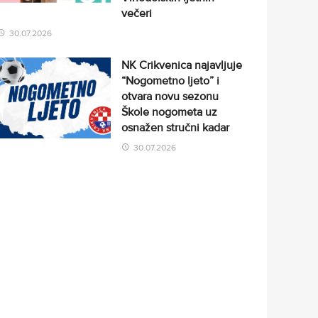
večeri
30.07.2026
NK Crikvenica najavljuje
“Nogometno ljeto” i
otvara novu sezonu
Škole nogometa uz
osnažen stručni kadar
30.07.2026