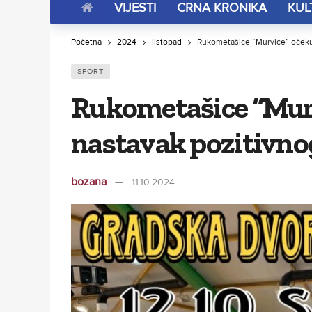
VIJESTI
CRNA KRONIKA
KUL
Početna
2024
listopad
Rukometašice “Murvice” očeku
SPORT
Rukometašice “Mur
nastavak pozitivno
bozana
11.10.2024