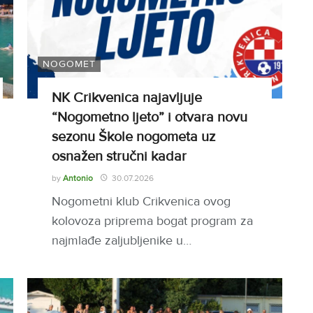
NOGOMET
NK Crikvenica najavljuje
“Nogometno ljeto” i otvara novu
sezonu Škole nogometa uz
osnažen stručni kadar
by
Antonio
30.07.2026
Nogometni klub Crikvenica ovog
kolovoza priprema bogat program za
najmlađe zaljubljenike u…