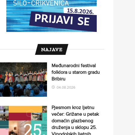
NAJAVE
Međunarodni festival
folklora u starom gradu
Bribiru
04.08.2026
Pjesmom kroz ljetnu
večer: Grižane u petak
domaćin glazbenog
druženja u sklopu 25.
Vinodolskih ljetnih