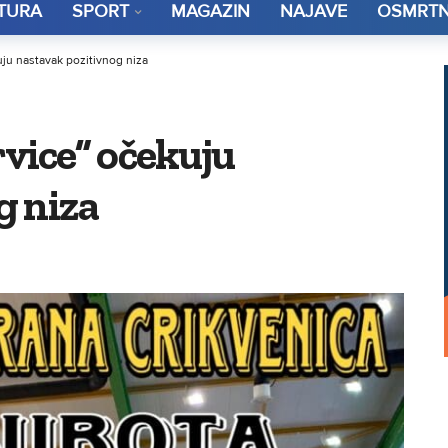
TURA
SPORT
MAGAZIN
NAJAVE
OSMRTN
ju nastavak pozitivnog niza
vice” očekuju
g niza