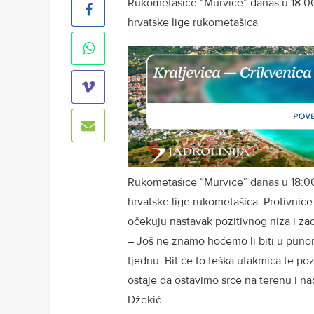
Rukometašice “Murvice” danas u 18:00 
hrvatske lige rukometašica
Rukometašice “Murvice” danas u 18:00 
hrvatske lige rukometašica. Protivnice
očekuju nastavak pozitivnog niza i za
– Još ne znamo hoćemo li biti u punom
tjednu. Bit će to teška utakmica te p
ostaje da ostavimo srce na terenu i 
Džekić.