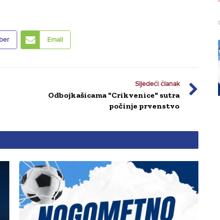
ber
Email
Sljedeći članak
Odbojkašicama "Crikvenice" sutra
počinje prvenstvo