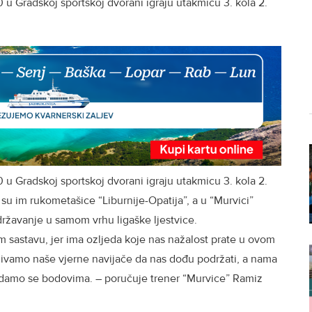
u Gradskoj sportskoj dvorani igraju utakmicu 3. kola 2.
u Gradskoj sportskoj dvorani igraju utakmicu 3. kola 2.
 su im rukometašice “Liburnije-Opatija”, a u “Murvici”
državanje u samom vrhu ligaške ljestvice.
 sastavu, jer ima ozljeda koje nas nažalost prate u ovom
ozivamo naše vjerne navijače da nas dođu podržati, a nama
nadamo se bodovima. – poručuje trener “Murvice” Ramiz