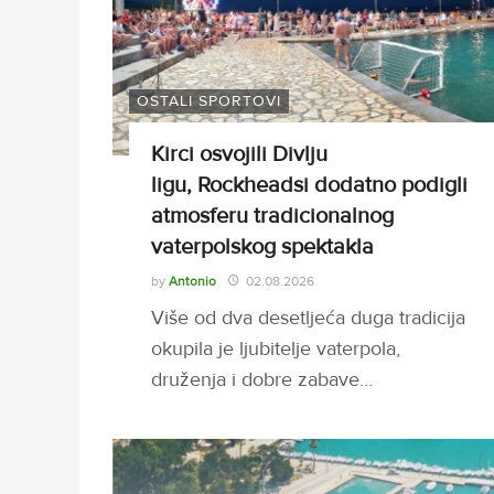
OSTALI SPORTOVI
Kirci osvojili Divlju
ligu, Rockheadsi dodatno podigli
atmosferu tradicionalnog
vaterpolskog spektakla
by
Antonio
02.08.2026
Više od dva desetljeća duga tradicija
okupila je ljubitelje vaterpola,
druženja i dobre zabave…