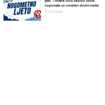
ljeto” i otvara novu sezonu Škole
nogometa uz osnažen stručni kadar
30.07.2026