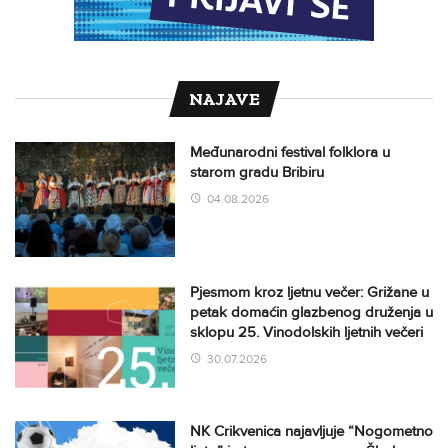
NAJAVE
Međunarodni festival folklora u
starom gradu Bribiru
04.08.2026
Pjesmom kroz ljetnu večer: Grižane u
petak domaćin glazbenog druženja u
sklopu 25. Vinodolskih ljetnih večeri
30.07.2026
NK Crikvenica najavljuje “Nogometno