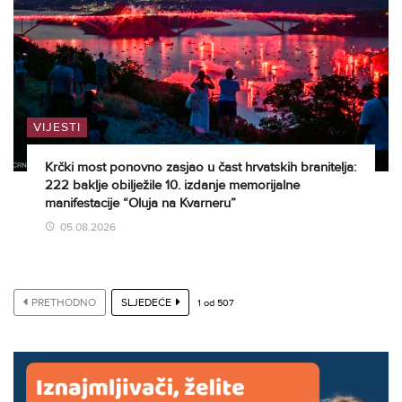
VIJESTI
Krčki most ponovno zasjao u čast hrvatskih branitelja:
222 baklje obilježile 10. izdanje memorijalne
manifestacije “Oluja na Kvarneru”
05.08.2026
PRETHODNO
SLJEDEĆE
1
od
507