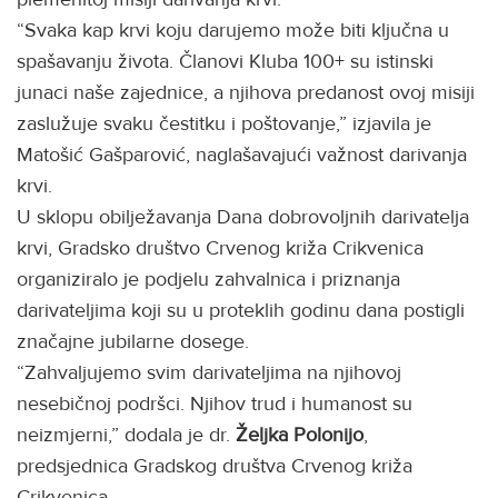
“Svaka kap krvi koju darujemo može biti ključna u
spašavanju života. Članovi Kluba 100+ su istinski
junaci naše zajednice, a njihova predanost ovoj misiji
zaslužuje svaku čestitku i poštovanje,” izjavila je
Matošić Gašparović, naglašavajući važnost darivanja
krvi.
U sklopu obilježavanja Dana dobrovoljnih darivatelja
krvi, Gradsko društvo Crvenog križa Crikvenica
organiziralo je podjelu zahvalnica i priznanja
darivateljima koji su u proteklih godinu dana postigli
značajne jubilarne dosege.
“Zahvaljujemo svim darivateljima na njihovoj
nesebičnoj podršci. Njihov trud i humanost su
neizmjerni,” dodala je dr.
Željka Polonijo
,
predsjednica Gradskog društva Crvenog križa
Crikvenica.