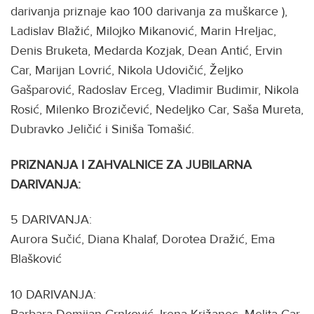
darivanja priznaje kao 100 darivanja za muškarce ),
Ladislav Blažić, Milojko Mikanović, Marin Hreljac,
Denis Bruketa, Medarda Kozjak, Dean Antić, Ervin
Car, Marijan Lovrić, Nikola Udovičić, Željko
Gašparović, Radoslav Erceg, Vladimir Budimir, Nikola
Rosić, Milenko Brozičević, Nedeljko Car, Saša Mureta,
Dubravko Jeličić i Siniša Tomašić.
PRIZNANJA I ZAHVALNICE ZA JUBILARNA
DARIVANJA:
5 DARIVANJA:
Aurora Sučić, Diana Khalaf, Dorotea Dražić, Ema
Blašković
10 DARIVANJA:
Barbara Domijan Crnković, Irena Križanec, Melita Car,