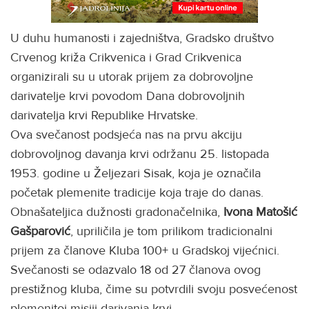
U duhu humanosti i zajedništva, Gradsko društvo
Crvenog križa Crikvenica i Grad Crikvenica
organizirali su u utorak prijem za dobrovoljne
darivatelje krvi povodom Dana dobrovoljnih
darivatelja krvi Republike Hrvatske.
Ova svečanost podsjeća nas na prvu akciju
dobrovoljnog davanja krvi održanu 25. listopada
1953. godine u Željezari Sisak, koja je označila
početak plemenite tradicije koja traje do danas.
Obnašateljica dužnosti gradonačelnika,
Ivona Matošić
Gašparović
, upriličila je tom prilikom tradicionalni
prijem za članove Kluba 100+ u Gradskoj vijećnici.
Svečanosti se odazvalo 18 od 27 članova ovog
prestižnog kluba, čime su potvrdili svoju posvećenost
plemenitoj misiji darivanja krvi.