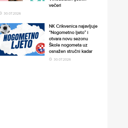
večeri
30.07.2026
NK Crikvenica najavljuje
“Nogometno ljeto” i
otvara novu sezonu
Škole nogometa uz
osnažen stručni kadar
30.07.2026