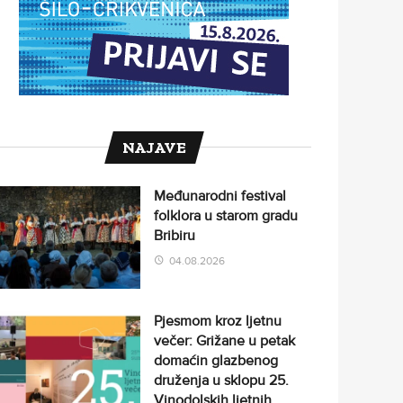
NAJAVE
Međunarodni festival
folklora u starom gradu
Bribiru
04.08.2026
Pjesmom kroz ljetnu
večer: Grižane u petak
domaćin glazbenog
druženja u sklopu 25.
Vinodolskih ljetnih