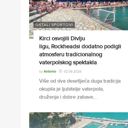
OSTALI SPORTOVI
Kirci osvojili Divlju
ligu, Rockheadsi dodatno podigli
atmosferu tradicionalnog
vaterpolskog spektakla
by
Antonio
02.08.2026
Više od dva desetljeća duga tradicija
okupila je ljubitelje vaterpola,
druženja i dobre zabave…