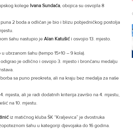
lupskog kolege
Ivana Sundaća
, obojica su osvojila 8
h puna 2 boda a odličan je bio i blizu pobjedničkog postolja
mjestu.
znom šahu nastupio je
Alan Katušić
i osvojio 13. mjesto.
o u ubrzanom šahu (tempo 15+10 – 9 kola).
 odigrao je odlično i osvojio 3. mjesto i brončanu medalju
enstava.
a borba sa puno preokreta, ali na kraju bez medalja za naše
. mjesta, ali je radi dodatnih kriterija završio na 4. mjestu,
rešić na 10. mjestu.
inić
iz matičnog kluba ŠK “Kraljevica” je dvostruka
rzopoteznom šahu u kategoriji djevojaka do 16 godina.