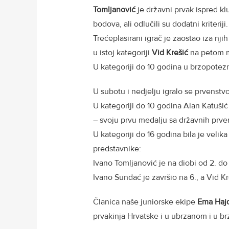
Tomljanović
je državni prvak ispred k
bodova, ali odlučili su dodatni kriteriji.
Trećeplasirani igrač je zaostao iza nji
u istoj kategoriji
Vid
Krešić
na petom 
U kategoriji do 10 godina u brzopote
U subotu i nedjelju igralo se prvenstv
U kategoriji do 10 godina Alan Katušić
– svoju prvu medalju sa državnih prv
U kategoriji do 16 godina bila je velik
predstavnike:
Ivano Tomljanović je na diobi od 2. do 4
Ivano Sundać je završio na 6., a Vid K
Članica naše juniorske ekipe
Ema Hajd
prvakinja Hrvatske i u ubrzanom i u b