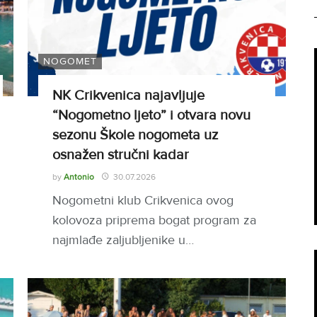
NOGOMET
NK Crikvenica najavljuje
“Nogometno ljeto” i otvara novu
sezonu Škole nogometa uz
osnažen stručni kadar
by
Antonio
30.07.2026
Nogometni klub Crikvenica ovog
kolovoza priprema bogat program za
najmlađe zaljubljenike u…