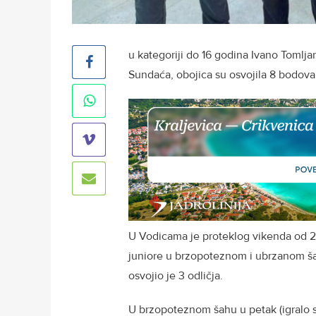
u kategoriji do 16 godina Ivano Tomlja
Sundaća, obojica su osvojila 8 bodova, a
U Vodicama je proteklog vikenda od 22
juniore u brzopoteznom i ubrzanom šah
osvojio je 3 odličja.
U brzopoteznom šahu u petak (igralo s