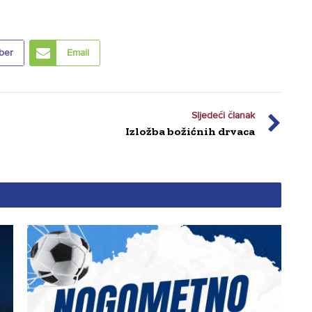
ber
Email
Sljedeći članak
Izložba božićnih drvaca