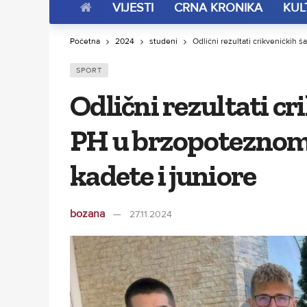
VIJESTI
CRNA KRONIKA
KUL
Početna
2024
studeni
Odlični rezultati crikveničkih
SPORT
Odlični rezultati cr
PH u brzopoteznom
kadete i juniore
bozana
27.11.2024