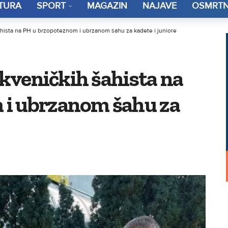
TURA
SPORT
MAGAZIN
NAJAVE
OSMRTN
 šahista na PH u brzopoteznom i ubrzanom šahu za kadete i juniore
ikveničkih šahista na
 i ubrzanom šahu za