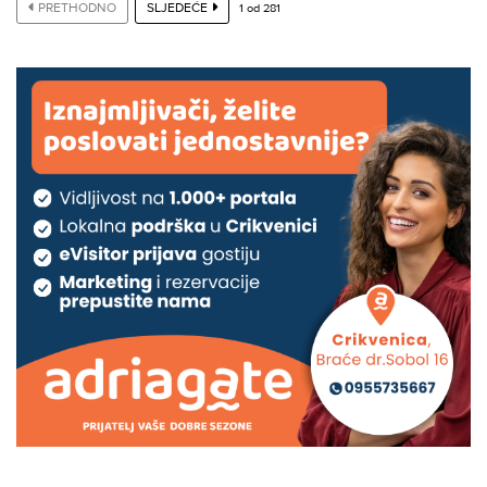
PRETHODNO
SLJEDEĆE
1
od
281