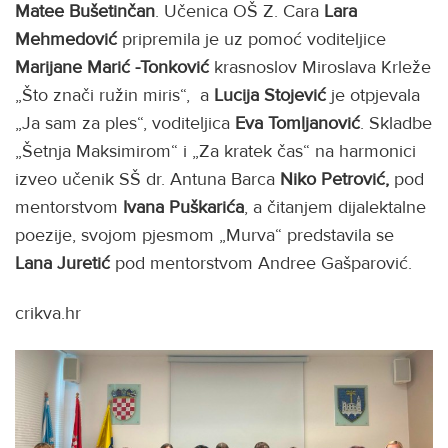
Matee Bušetinčan
. Učenica OŠ Z. Cara
Lara
Mehmedović
pripremila je uz pomoć voditeljice
Marijane Marić -Tonković
krasnoslov Miroslava Krleže
„Što znači ružin miris“, a
Lucija Stojević
je otpjevala
„Ja sam za ples“, voditeljica
Eva Tomljanović
. Skladbe
„Šetnja Maksimirom“ i „Za kratek čas“ na harmonici
izveo učenik SŠ dr. Antuna Barca
Niko Petrović,
pod
mentorstvom
Ivana Puškarića
, a čitanjem dijalektalne
poezije, svojom pjesmom „Murva“ predstavila se
Lana Juretić
pod mentorstvom Andree Gašparović.
crikva.hr