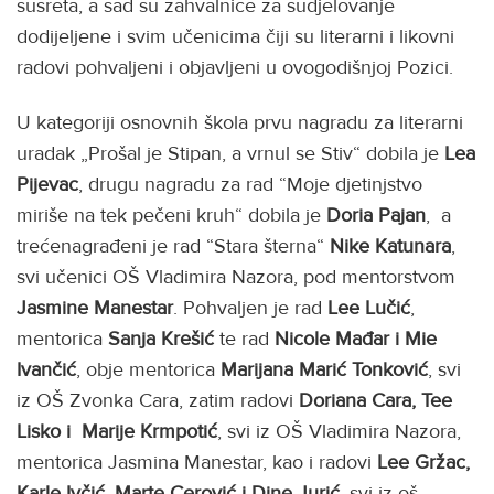
susreta, a sad su zahvalnice za sudjelovanje
dodijeljene i svim učenicima čiji su literarni i likovni
radovi pohvaljeni i objavljeni u ovogodišnjoj Pozici.
U kategoriji osnovnih škola prvu nagradu za literarni
uradak „Prošal je Stipan, a vrnul se Stiv“ dobila je
Lea
Pijevac
, drugu nagradu za rad “Moje djetinjstvo
miriše na tek pečeni kruh“ dobila je
Doria Pajan
, a
trećenagrađeni je rad “Stara šterna“
Nike
Katunara
,
svi učenici OŠ Vladimira Nazora, pod mentorstvom
Jasmine
Manestar
. Pohvaljen je rad
Lee Lučić
,
mentorica
Sanja Krešić
te rad
Nicole Mađar i Mie
Ivančić
, obje mentorica
Marijana Marić Tonković
, svi
iz OŠ Zvonka Cara, zatim radovi
Doriana Cara, Tee
Lisko i Marije Krmpotić
, svi iz OŠ Vladimira Nazora,
mentorica Jasmina Manestar, kao i radovi
Lee Gržac,
Karle Ivčić, Marte Cerović i Dine Jurić
, svi iz oš