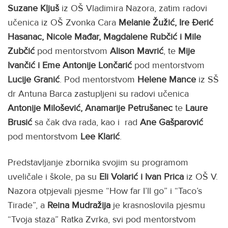
Suzane Kljuš
iz OŠ Vladimira Nazora, zatim radovi
učenica iz OŠ Zvonka Cara
Melanie Žužić, Ire Đerić
Hasanac, Nicole Mađar, Magdalene Rubčić i Mile
Zubčić
pod mentorstvom
Alison Mavrić
, te
Mije
Ivančić i Eme Antonije Lončarić
pod mentorstvom
Lucije Granić
. Pod mentorstvom
Helene Mance
iz SŠ
dr Antuna Barca zastupljeni su radovi učenica
Antonije Milošević, Anamarije Petrušanec
te
Laure
Brusić
sa čak dva rada, kao i rad
Ane Gašparović
pod mentorstvom
Lee Klarić
.
Predstavljanje zbornika svojim su programom
uveličale i škole, pa su
Eli Volarić i Ivan Prica
iz OŠ V.
Nazora otpjevali pjesme “How far I’ll go” i “Taco’s
Tirade”, a
Reina Mudražija
je krasnoslovila pjesmu
“Tvoja staza” Ratka Zvrka, svi pod mentorstvom