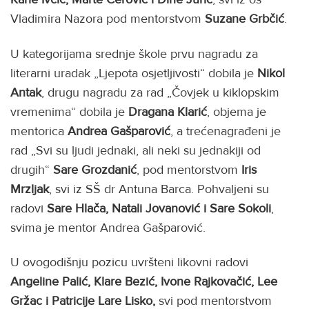
Vladimira Nazora pod mentorstvom
Suzane Grbčić
.
U kategorijama srednje škole prvu nagradu za
literarni uradak „Ljepota osjetljivosti“ dobila je
Nikol
Antak
, drugu nagradu za rad „Čovjek u kiklopskim
vremenima“ dobila je
Dragana Klarić
, objema je
mentorica
Andrea
Gašparović
, a trećenagrađeni je
rad „Svi su ljudi jednaki, ali neki su jednakiji od
drugih“
Sare Grozdanić
, pod mentorstvom
Iris
Mrzljak
, svi iz SŠ dr Antuna Barca. Pohvaljeni su
radovi
Sare Hlača, Natali Jovanović i Sare Sokoli
,
svima je mentor Andrea Gašparović.
U ovogodišnju pozicu uvršteni likovni radovi
Angeline Palić, Klare Bezić, Ivone Rajkovačić, Lee
Gržac i Patricije Lare Lisko,
svi pod mentorstvom