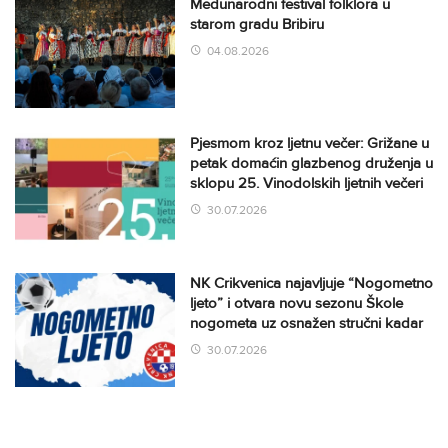
Međunarodni festival folklora u
starom gradu Bribiru
04.08.2026
Pjesmom kroz ljetnu večer: Grižane u
petak domaćin glazbenog druženja u
sklopu 25. Vinodolskih ljetnih večeri
30.07.2026
NK Crikvenica najavljuje “Nogometno
ljeto” i otvara novu sezonu Škole
nogometa uz osnažen stručni kadar
30.07.2026