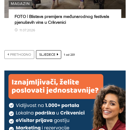
MAGAZIN
FOTO | Blistava premijera međunarodnog festivala
pjenušavih vina u Crikvenici
11.07.2026
PRETHODNO
SLJEDEĆE
1
od
281