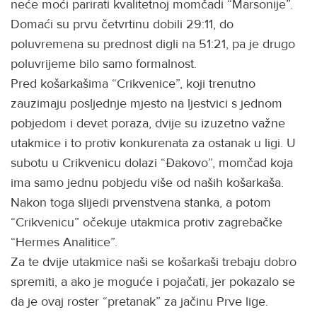
neće moći parirati kvalitetnoj momčadi “Marsonije”.
Domaći su prvu četvrtinu dobili 29:11, do
poluvremena su prednost digli na 51:21, pa je drugo
poluvrijeme bilo samo formalnost.
Pred košarkašima “Crikvenice”, koji trenutno
zauzimaju posljednje mjesto na ljestvici s jednom
pobjedom i devet poraza, dvije su izuzetno važne
utakmice i to protiv konkurenata za ostanak u ligi. U
subotu u Crikvenicu dolazi “Đakovo”, momčad koja
ima samo jednu pobjedu više od naših košarkaša.
Nakon toga slijedi prvenstvena stanka, a potom
“Crikvenicu” očekuje utakmica protiv zagrebačke
“Hermes Analitice”.
Za te dvije utakmice naši se košarkaši trebaju dobro
spremiti, a ako je moguće i pojačati, jer pokazalo se
da je ovaj roster “pretanak” za jačinu Prve lige.