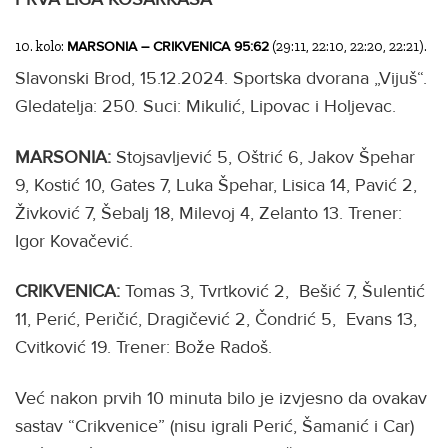
10. kolo:
(29:11, 22:10, 22:20, 22:21).
MARSONIA – CRIKVENICA 95:62
Slavonski Brod, 15.12.2024. Sportska dvorana „Vijuš“.
Gledatelja: 250. Suci: Mikulić, Lipovac i Holjevac.
MARSONIA:
Stojsavljević 5, Oštrić 6, Jakov Špehar
9, Kostić 10, Gates 7, Luka Špehar, Lisica 14, Pavić 2,
Živković 7, Šebalj 18, Milevoj 4, Zelanto 13. Trener:
Igor Kovačević.
CRIKVENICA:
Tomas 3, Tvrtković 2, Bešić 7, Šulentić
11, Perić, Peričić, Dragičević 2, Čondrić 5, Evans 13,
Cvitković 19. Trener: Bože Radoš.
Već nakon prvih 10 minuta bilo je izvjesno da ovakav
sastav “Crikvenice” (nisu igrali Perić, Šamanić i Car)