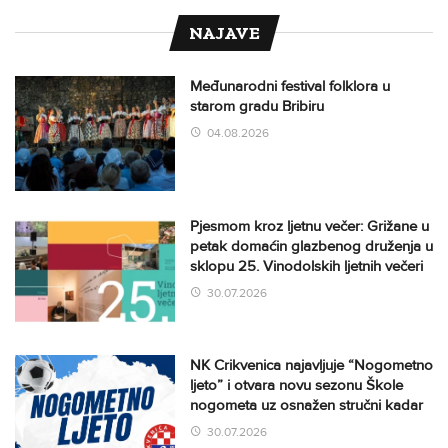
NAJAVE
Međunarodni festival folklora u
starom gradu Bribiru
04.08.2026
Pjesmom kroz ljetnu večer: Grižane u
petak domaćin glazbenog druženja u
sklopu 25. Vinodolskih ljetnih večeri
30.07.2026
NK Crikvenica najavljuje “Nogometno
ljeto” i otvara novu sezonu Škole
nogometa uz osnažen stručni kadar
30.07.2026