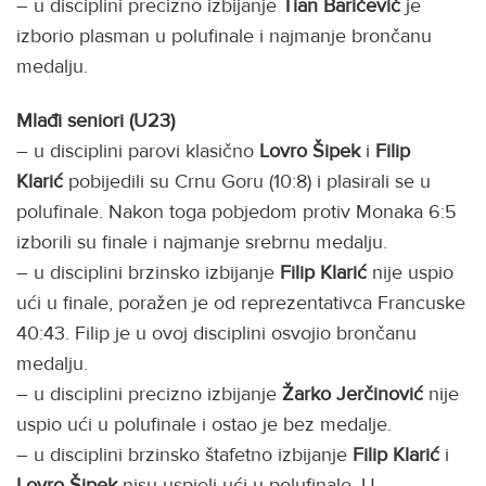
– u disciplini precizno izbijanje
Tian Baričević
je
izborio plasman u polufinale i najmanje brončanu
medalju.
Mlađi seniori (U23)
– u disciplini parovi klasično
Lovro Šipek
i
Filip
Klarić
pobijedili su Crnu Goru (10:8) i plasirali se u
polufinale. Nakon toga pobjedom protiv Monaka 6:5
izborili su finale i najmanje srebrnu medalju.
– u disciplini brzinsko izbijanje
Filip Klarić
nije uspio
ući u finale, poražen je od reprezentativca Francuske
40:43. Filip je u ovoj disciplini osvojio brončanu
medalju.
– u disciplini precizno izbijanje
Žarko Jerčinović
nije
uspio ući u polufinale i ostao je bez medalje.
– u disciplini brzinsko štafetno izbijanje
Filip Klarić
i
Lovro Šipek
nisu uspjeli ući u polufinale. U