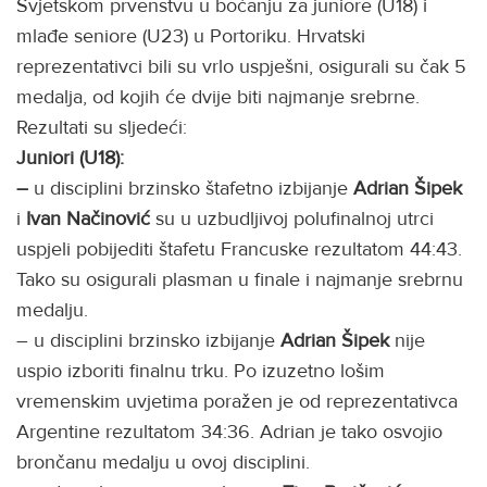
Svjetskom prvenstvu u boćanju za juniore (U18) i
mlađe seniore (U23) u Portoriku. Hrvatski
reprezentativci bili su vrlo uspješni, osigurali su čak 5
medalja, od kojih će dvije biti najmanje srebrne.
Rezultati su sljedeći:
Juniori (U18):
–
u disciplini brzinsko štafetno izbijanje
Adrian Šipek
i
Ivan Načinović
su u uzbudljivoj polufinalnoj utrci
uspjeli pobijediti štafetu Francuske rezultatom 44:43.
Tako su osigurali plasman u finale i najmanje srebrnu
medalju.
– u disciplini brzinsko izbijanje
Adrian Šipek
nije
uspio izboriti finalnu trku. Po izuzetno lošim
vremenskim uvjetima poražen je od reprezentativca
Argentine rezultatom 34:36. Adrian je tako osvojio
brončanu medalju u ovoj disciplini.