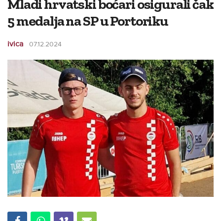
Mladi hrvatski boćari osigurali čak
5 medalja na SP u Portoriku
ivica
07.12.2024