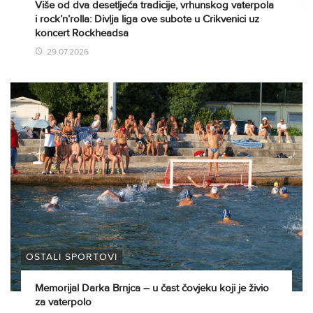
Više od dva desetljeća tradicije, vrhunskog vaterpola
i rock’n’rolla: Divlja liga ove subote u Crikvenici uz
koncert Rockheadsa
29.07.2026
OSTALI SPORTOVI
Memorijal Darka Brnjca – u čast čovjeku koji je živio
za vaterpolo