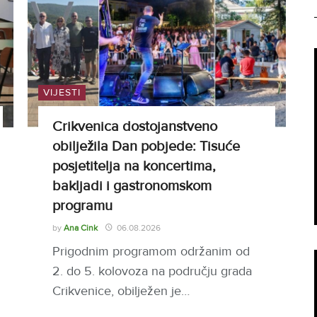
VIJESTI
Crikvenica dostojanstveno
obilježila Dan pobjede: Tisuće
posjetitelja na koncertima,
bakljadi i gastronomskom
programu
by
Ana Cink
06.08.2026
Prigodnim programom održanim od
2. do 5. kolovoza na području grada
Crikvenice, obilježen je…