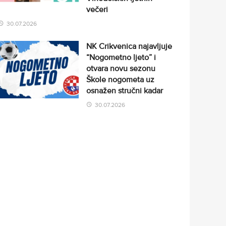
večeri
30.07.2026
NK Crikvenica najavljuje
“Nogometno ljeto” i
otvara novu sezonu
Škole nogometa uz
osnažen stručni kadar
30.07.2026