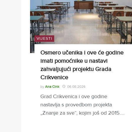
VIJESTI
Osmero učenika i ove će godine
imati pomoćnike u nastavi
zahvaljujući projektu Grada
Crikvenice
by
Ana Cink
06.08.2026
Grad Crikvenica i ove godine
nastavlja s provedbom projekta
„Znanje za sve“, kojim još od 2015.…