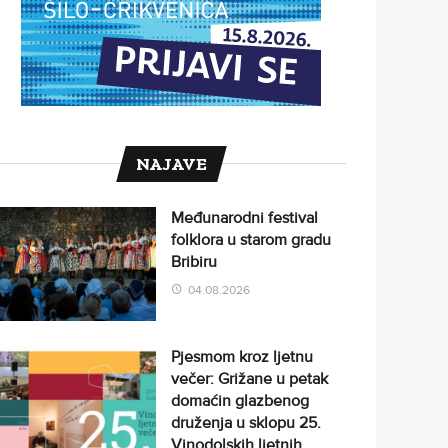
NAJAVE
Međunarodni festival
folklora u starom gradu
Bribiru
04.08.2026
Pjesmom kroz ljetnu
večer: Grižane u petak
domaćin glazbenog
druženja u sklopu 25.
Vinodolskih ljetnih