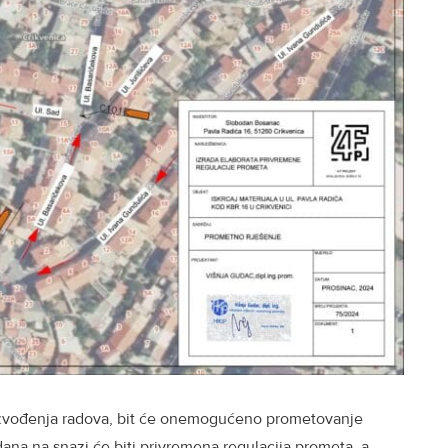
g izvođenja radova, bit će onemogućeno prometovanje
ana na snazi će biti privremena regulacija prometa, a