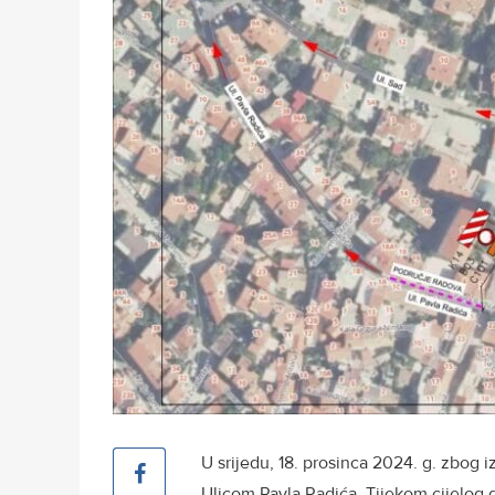
U srijedu, 18. prosinca 2024. g. zbo
Ulicom Pavla Radića. Tijekom cijelog d