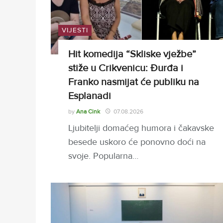
VIJESTI
Hit komedija “Skliske vježbe”
stiže u Crikvenicu: Đurđa i
Franko nasmijat će publiku na
Esplanadi
by
Ana Cink
07.08.2026
Ljubitelji domaćeg humora i čakavske
besede uskoro će ponovno doći na
svoje. Popularna…