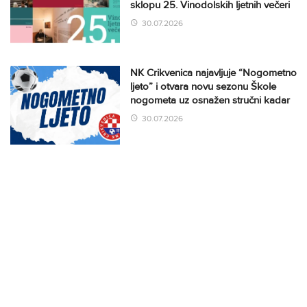
sklopu 25. Vinodolskih ljetnih večeri
30.07.2026
NK Crikvenica najavljuje “Nogometno
ljeto” i otvara novu sezonu Škole
nogometa uz osnažen stručni kadar
30.07.2026