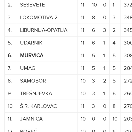
2.
SESEVETE
11
10
0
1
372
3.
LOKOMOTIVA 2
11
8
0
3
34
4.
LIBURNIJA-OPATIJA
11
6
3
2
345
5.
UDARNIK
11
6
1
4
30
6.
MURVICA
11
5
1
5
308
7.
UMAG
11
5
1
5
284
8.
SAMOBOR
10
3
2
5
27
9.
TREŠNJEVKA
10
3
1
6
260
10.
Š.R. KARLOVAC
11
3
0
8
270
11.
JAMNICA
XXXXXXXXX
10
0
0
10
20
12.
POREČ
10
0
0
10
217