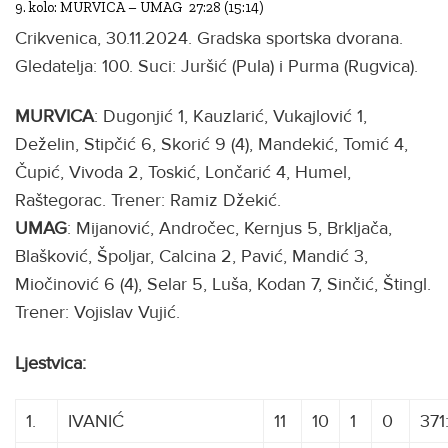
9. kolo: MURVICA – UMAG 27:28 (15:14)
Crikvenica, 30.11.2024. Gradska sportska dvorana.
Gledatelja: 100. Suci: Juršić (Pula) i Purma (Rugvica).
MURVICA
: Dugonjić 1, Kauzlarić, Vukajlović 1,
Deželin, Stipčić 6, Skorić 9 (4), Mandekić, Tomić 4,
Čupić, Vivoda 2, Toskić, Lončarić 4, Humel,
Raštegorac. Trener: Ramiz Džekić.
UMAG
: Mijanović, Andročec, Kernjus 5, Brkljača,
Blašković, Špoljar, Calcina 2, Pavić, Mandić 3,
Miočinović 6 (4), Selar 5, Luša, Kodan 7, Sinčić, Štingl.
Trener: Vojislav Vujić.
Ljestvica:
1.
IVANIĆ
11
10
1
0
371