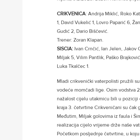
CRIKVENICA
: Andrija Miklić, Roko Kat
1, David Vukelić 1, Lovro Paparić 6, 
Gudić 2, Dario Biščević.
Trener: Zoran Klapan.
SISCIA:
Ivan Crnčić, Ian Jelen, Jakov C
Miljak 5, Vilim Pantlik, Paško Brajković
Luka Tkalčec 1.
Mladi crikvenički vaterpolisti pružili s
vodeće momčadi lige. Osim vodstva 2:1
nažalost cijelu utakmicu bili u pozicij
kraja 3. četvrtine Crikveničani su čak
Međutim, Miljak golovima iz faula i Šim
realizacija cijelo vrijeme drže naše va
Početkom posljednje četvrtine, u koju s