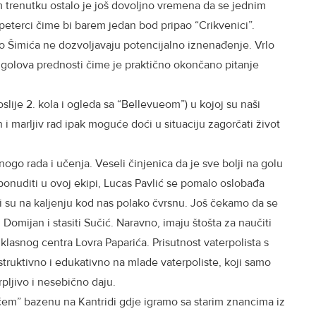
 trenutku ostalo je još dovoljno vremena da se jednim
 peterci čime bi barem jedan bod pripao “Crikvenici”.
eko Šimića ne dozvoljavaju potencijalno iznenađenje. Vrlo
 golova prednosti čime je praktično okončano pitanje
ije 2. kola i ogleda sa “Bellevueom”) u kojoj su naši
n i marljiv rad ipak moguće doći u situaciju zagorčati život
go rada i učenja. Veseli činjenica da je sve bolji na golu
i ponuditi u ovoj ekipi, Lucas Pavlić se pomalo oslobađa
koji su na kaljenju kod nas polako čvrsnu. Još čekamo da se
Domijan i stasiti Sučić. Naravno, imaju štošta za naučiti
klasnog centra Lovra Paparića. Prisutnost vaterpolista s
truktivno i edukativno na mlade vaterpoliste, koji samo
rpljivo i nesebično daju.
m” bazenu na Kantridi gdje igramo sa starim znancima iz