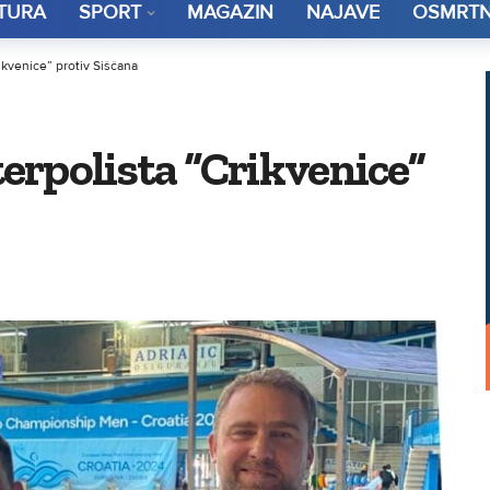
TURA
SPORT
MAGAZIN
NAJAVE
OSMRTN
ikvenice” protiv Siščana
erpolista “Crikvenice”