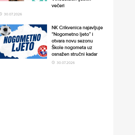
večeri
30.07.2026
NK Crikvenica najavljuje
“Nogometno ljeto” i
otvara novu sezonu
Škole nogometa uz
osnažen stručni kadar
30.07.2026