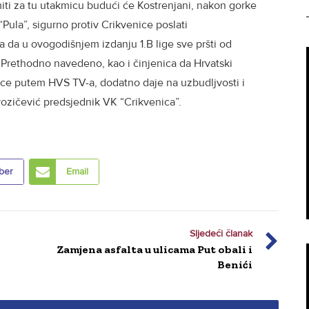
iti za tu utakmicu budući će Kostrenjani, nakon gorke
“Pula”, sigurno protiv Crikvenice poslati
a da u ovogodišnjem izdanju 1.B lige sve pršti od
. Prethodno navedeno, kao i činjenica da Hrvatski
ice putem HVS TV-a, dodatno daje na uzbudljvosti i
Brozičević predsjednik VK “Crikvenica”.
ber
Email
Sljedeći članak
Zamjena asfalta u ulicama Put obali i
Benići