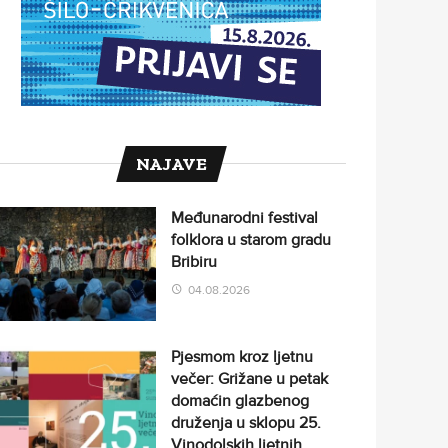
NAJAVE
Međunarodni festival
folklora u starom gradu
Bribiru
04.08.2026
Pjesmom kroz ljetnu
večer: Grižane u petak
domaćin glazbenog
druženja u sklopu 25.
Vinodolskih ljetnih