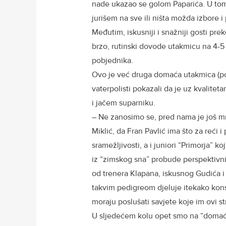
nade ukazao se golom Paparića. U tom
jurišem na sve ili ništa možda izbore i
Međutim, iskusniji i snažniji gosti pr
brzo, rutinski dovode utakmicu na 4-5
pobjednika.
Ovo je već druga domaća utakmica (posl
vaterpolisti pokazali da je uz kvaliteta
i jačem suparniku.
– Ne zanosimo se, pred nama je još mno
Miklić, da Fran Pavlić ima što za reći 
sramežljivosti, a i juniori “Primorja” 
iz “zimskog sna” probude perspektivni 
od trenera Klapana, iskusnog Gudića i 
takvim pedigreom djeluje itekako kons
moraju poslušati savjete koje im ovi st
U sljedećem kolu opet smo na “domaće