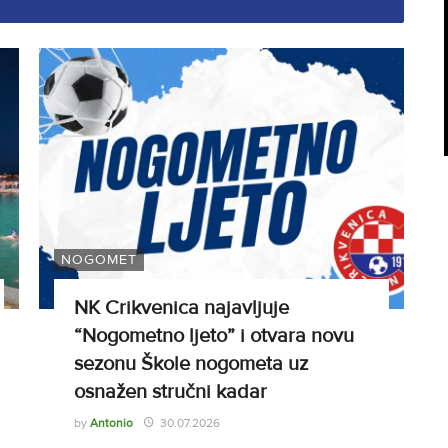
NOGOMET
NK Crikvenica najavljuje
“Nogometno ljeto” i otvara novu
sezonu Škole nogometa uz
osnažen stručni kadar
by
Antonio
30.07.2026