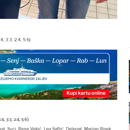
, 3:3, 2:4, 5:6)
:4, 3:3, 2:4, 5:6)
ka). Suci: Rene Vekić, Lea Saftić. Delegat: Marijan Risek