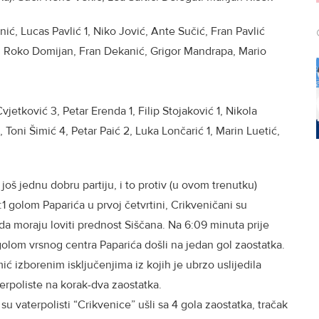
nić, Lucas Pavlić 1, Niko Jović, Ante Sučić, Fran Pavlić
Žan Roko Domijan, Fran Dekanić, Grigor Mandrapa, Mario
vjetković 3, Petar Erenda 1, Filip Stojaković 1, Nikola
, Toni Šimić 4, Petar Paić 2, Luka Lončarić 1, Marin Luetić,
u još jednu dobru partiju, i to protiv (u ovom trenutku)
 golom Paparića u prvoj četvrtini, Crikveničani su
i da moraju loviti prednost Siščana. Na 6:09 minuta prije
 golom vrsnog centra Paparića došli na jedan gol zaostatka.
ić izborenim isključenjima iz kojih je ubrzo uslijedila
terpoliste na korak-dva zaostatka.
u vaterpolisti “Crikvenice” ušli sa 4 gola zaostatka, tračak