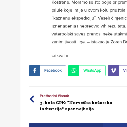
Kostrene. Moramo se što bolje priprem
pilule koje im je u ovom kolu priuštila 
“kaznenu ekspediciju”. Veseli činjenic
iznenađenja i nepredvidivih rezultata
vaterpolski savez prenosi neke utakm
zanimljivosti lige. – istakao je Zoran 
crikva.hr
Facebook
WhatsApp
Vi
Prethodni članak
3. kolo CPK: "Norveška kožarska
industrija" opet najbolja