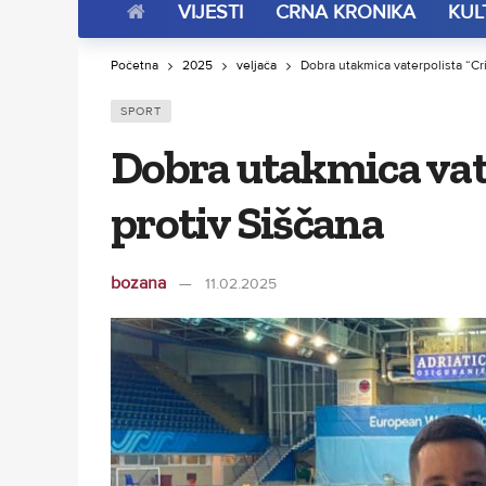
VIJESTI
CRNA KRONIKA
KUL
Početna
2025
veljača
Dobra utakmica vaterpolista “Cr
SPORT
Dobra utakmica vat
protiv Siščana
bozana
11.02.2025