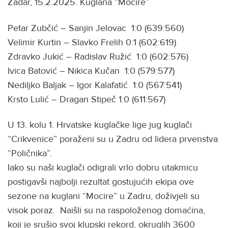
Zadar, 15.2.2025. Kuglana “Mocire”
Petar Zubčić – Sanjin Jelovac 1:0 (639:560)
Velimir Kurtin – Slavko Frelih 0:1 (602:619)
Zdravko Jukić – Radislav Ružić 1:0 (602:576)
Ivica Batović – Nikica Kučan 1:0 (579:577)
Nediljko Baljak – Igor Kalafatić 1:0 (567:541)
Krsto Lulić – Dragan Stipeč 1:0 (611:567)
U 13. kolu 1. Hrvatske kuglačke lige jug kuglači
“Crikvenice” poraženi su u Zadru od lidera prvenstva
“Poličnika”.
Iako su naši kuglači odigrali vrlo dobru utakmicu
postigavši najbolji rezultat gostujućih ekipa ove
sezone na kuglani “Mocire” u Zadru, doživjeli su
visok poraz. Naišli su na raspoloženog domaćina,
koji je srušio svoj klupski rekord, okruglih 3600