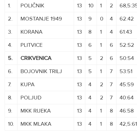
1.
POLIČNIK
13
10
1
2
68,5:3
2.
MOSTANJE 1949
13
9
0
4
62:42
3.
KORANA
13
8
1
4
61:43
4.
PLITVICE
13
6
1
6
52:52
5.
CRIKVENICA
13
5
2
6
50:54
6.
BOJOVNIK TRILJ
13
5
1
7
53:51
7.
KUPA
13
4
2
7
45:59
8.
POLJUD
XXXXXXXX
13
4
2
7
40:64
9.
MKK RIJEKA
13
4
1
8
46:58
10.
MKK MLAKA
13
4
1
8
42,5:61