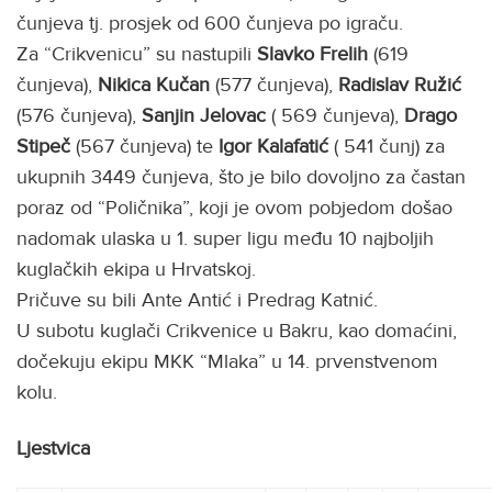
čunjeva tj. prosjek od 600 čunjeva po igraču.
Za “Crikvenicu” su nastupili
Slavko Frelih
(619
čunjeva),
Nikica Kučan
(577 čunjeva),
Radislav Ružić
(576 čunjeva),
Sanjin Jelovac
( 569 čunjeva),
Drago
Stipeč
(567 čunjeva) te
Igor Kalafatić
( 541 čunj) za
ukupnih 3449 čunjeva, što je bilo dovoljno za častan
poraz od “Poličnika”, koji je ovom pobjedom došao
nadomak ulaska u 1. super ligu među 10 najboljih
kuglačkih ekipa u Hrvatskoj.
Pričuve su bili Ante Antić i Predrag Katnić.
U subotu kuglači Crikvenice u Bakru, kao domaćini,
dočekuju ekipu MKK “Mlaka” u 14. prvenstvenom
kolu.
Ljestvica