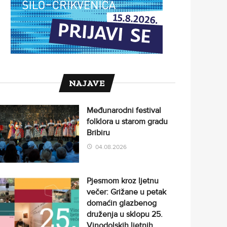
NAJAVE
Međunarodni festival
folklora u starom gradu
Bribiru
04.08.2026
Pjesmom kroz ljetnu
večer: Grižane u petak
domaćin glazbenog
druženja u sklopu 25.
Vinodolskih ljetnih