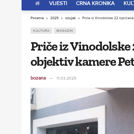
VIJESTI
CRNA KRONIKA
KUL
Početna
2025
ožujak
Priče iz Vinodolske 22 ispričan
KULTURA
MAGAZIN
Priče iz Vinodolske 
objektiv kamere Pe
bozana
11.03.2025