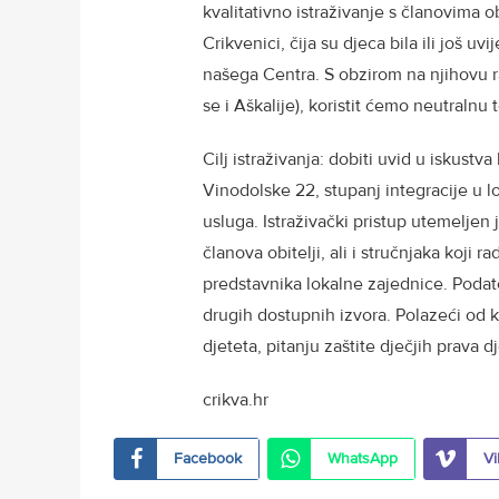
kvalitativno istraživanje s članovima o
Crikvenici, čija su djeca bila ili još 
našega Centra. S obzirom na njihovu r
se i Aškalije), koristit ćemo neutralnu
Cilj istraživanja: dobiti uvid u iskustv
Vinodolske 22, stupanj integracije u lo
usluga. Istraživački pristup utemeljen 
članova obitelji, ali i stručnjaka koji r
predstavnika lokalne zajednice. Podatc
drugih dostupnih izvora. Polazeći od 
djeteta, pitanju zaštite dječjih prava d
crikva.hr
Facebook
WhatsApp
Vi