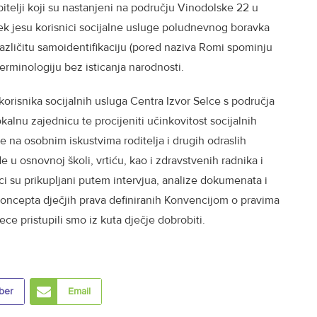
bitelji koji su nastanjeni na području Vinodolske 22 u
uvijek jesu korisnici socijalne usluge poludnevnog boravka
azličitu samoidentifikaciju (pored naziva Romi spominju
 terminologiju bez isticanja narodnosti.
a korisnika socijalnih usluga Centra Izvor Selce s područja
kalnu zajednicu te procijeniti učinkovitost socijalnih
je na osobnim iskustvima roditelja i drugih odraslih
ade u osnovnoj školi, vrtiću, kao i zdravstvenih radnika i
i su prikupljani putem intervjua, analize dokumenata i
koncepta dječjih prava definiranih Konvencijom o pravima
jece pristupili smo iz kuta dječje dobrobiti.
ber
Email