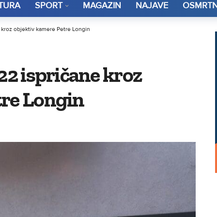
TURA
SPORT
MAGAZIN
NAJAVE
OSMRTN
e kroz objektiv kamere Petre Longin
22 ispričane kroz
tre Longin