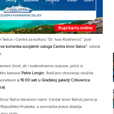
r Selce i Centra za kulturu “Dr. Ivan Kostrenčić” pod
ve korisnika socijalnih usluga Centra Izvor Selce”
, održat
e.
emeni život, ali i svakodnevne izazove, priče iz
ektiv kamere
Petre Longin
. Svečano otvorenje izložbe
s početkom
u 16:00 sati u
Gradskoj galeriji Crikvenica
ca)
.
Izvor Selce (skraćeni naziv: Centar Izvor Selce) javna je
ač Republika Hrvatska, a osnivačka prava obavlja
alne skrbi.