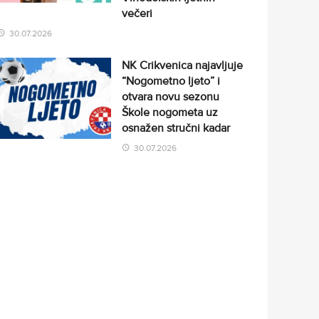
večeri
30.07.2026
NK Crikvenica najavljuje
“Nogometno ljeto” i
otvara novu sezonu
Škole nogometa uz
osnažen stručni kadar
30.07.2026