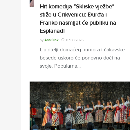
Hit komedija “Skliske vježbe”
stiže u Crikvenicu: Đurđa i
Franko nasmijat će publiku na
Esplanadi
by
Ana Cink
07.08.2026
Ljubitelji domaćeg humora i čakavske
besede uskoro će ponovno doći na
svoje. Popularna…