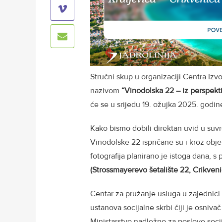
Stručni skup u organizaciji Centra Izvo
nazivom
“Vinodolska 22 – iz perspekti
će se u srijedu 19. ožujka 2025. godin
Kako bismo dobili direktan uvid u suvr
Vinodolske 22 ispričane su i kroz obj
fotografija planirano je istoga dana, 
(Strossmayerevo šetalište 22, Crikveni
Centar za pružanje usluga u zajednici 
ustanova socijalne skrbi čiji je osniv
Ministarstvo nadležno za poslove socij