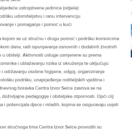
slijedeće ustrojstvene jedinice (odjele):
odršku udomiteljstvu i ranu intervenciju
etovanje i pomaganje i pomoć u kući
a kojom se uz stručnu i drugu pomoć i podršku korisnicima
jekom dana, radi ispunjavanja osnovnih i dodatnih životnih
 u obitelji. Aktivnosti usluge usmjerene su prema
risnika i ublažavanju rizika iz okruženja te uključuju:
u i održavanju osobne higijene, odgoj, organiziranje
ološku podršku, unaprjeđenje roditeljskih vještina i
dnevnog boravka Centra Izvor Selce zasniva se na
doživljajne pedagogije i obiteljske otpornosti. Opći cilj
 i potencijala djece i mladih, kojima se osiguravaju uvjeti
ovi stručnoga tima Centra Izvor Selce provodili su