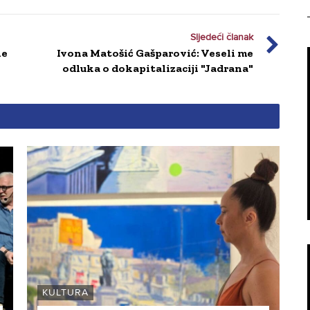
Sljedeći članak
ne
Ivona Matošić Gašparović: Veseli me
odluka o dokapitalizaciji "Jadrana"
KULTURA