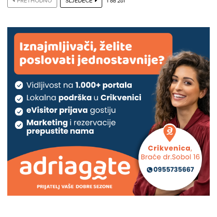
PRETHODNO
SLJEDEĆE
1
od
281