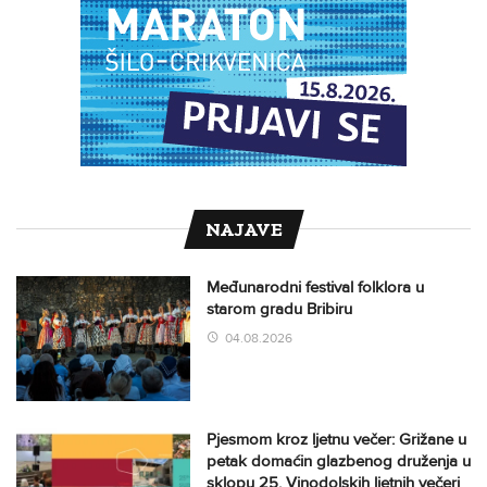
NAJAVE
Međunarodni festival folklora u
starom gradu Bribiru
04.08.2026
Pjesmom kroz ljetnu večer: Grižane u
petak domaćin glazbenog druženja u
sklopu 25. Vinodolskih ljetnih večeri