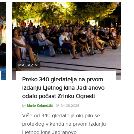
MAGAZIN
Preko 340 gledatelja na prvom
izdanju Ljetnog kina Jadranovo
odalo počast Zrinku Ogresti
by
Mario Kojundžić
04.08.2026
Više od 340 gledatelja okupilo se
proteklog vikenda na prvom izdanju
Ljetnog kina Jadranovo,…