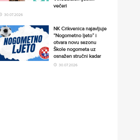
večeri
30.07.2026
NK Crikvenica najavljuje
“Nogometno ljeto” i
otvara novu sezonu
Škole nogometa uz
osnažen stručni kadar
30.07.2026