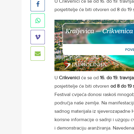
U Crikvenici će se od 16. do 19. travnja
posjetitelje će biti otvoren od 8 do 19 
U
Crikvenici
će se od
16. do 19. travnja
posjetitelje će biti otvoren
od 8 do 19
Festival cvijeća donosi raskoš mnogobro
područja naše zemlje. Na manifestaciji
sadnog materijala iz sjeverozapadne Hr
korisne informacije o sadnji i uzgoju c
i demonstraciju aranžiranja. Navedena č