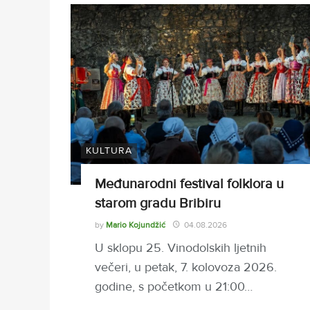
KULTURA
Međunarodni festival folklora u
starom gradu Bribiru
by
Mario Kojundžić
04.08.2026
U sklopu 25. Vinodolskih ljetnih
večeri, u petak, 7. kolovoza 2026.
godine, s početkom u 21:00…