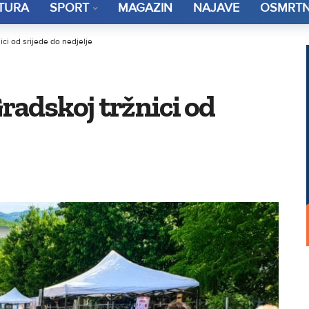
TURA
SPORT
MAGAZIN
NAJAVE
OSMRTN
ici od srijede do nedjelje
Gradskoj tržnici od