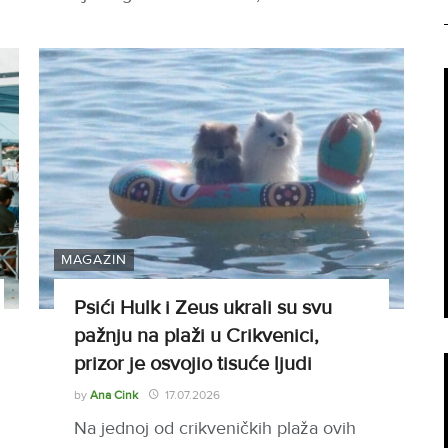
MAGAZIN
Psići Hulk i Zeus ukrali su svu
pažnju na plaži u Crikvenici,
prizor je osvojio tisuće ljudi
by
Ana Cink
17.07.2026
Na jednoj od crikveničkih plaža ovih