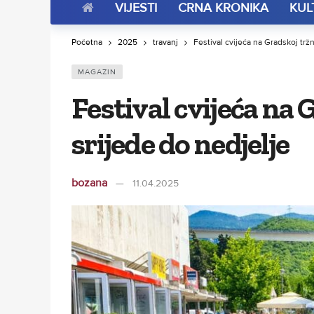
VIJESTI
CRNA KRONIKA
KUL
Početna
2025
travanj
Festival cvijeća na Gradskoj tržn
MAGAZIN
Festival cvijeća na 
srijede do nedjelje
bozana
11.04.2025