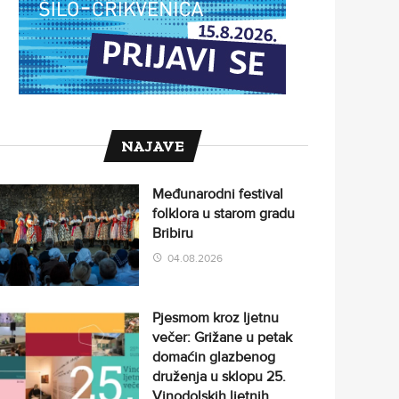
NAJAVE
Međunarodni festival
folklora u starom gradu
Bribiru
04.08.2026
Pjesmom kroz ljetnu
večer: Grižane u petak
domaćin glazbenog
druženja u sklopu 25.
Vinodolskih ljetnih