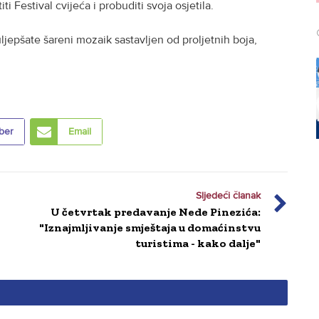
ti Festival cvijeća i probuditi svoja osjetila.
jepšate šareni mozaik sastavljen od proljetnih boja,
ber
Email
Sljedeći članak
U četvrtak predavanje Nede Pinezića:
"Iznajmljivanje smještaja u domaćinstvu
turistima - kako dalje"