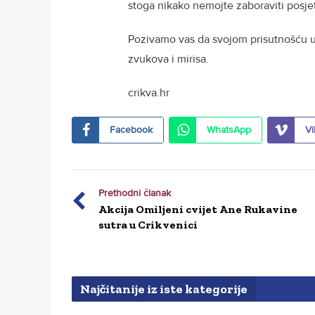
stoga nikako nemojte zaboraviti posjeti
Pozivamo vas da svojom prisutnošću ul
zvukova i mirisa.
crikva.hr
Facebook
WhatsApp
Vi
Prethodni članak
Akcija Omiljeni cvijet Ane Rukavine
sutra u Crikvenici
Najčitanije iz iste kategorije