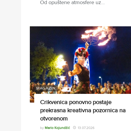
Od opuštene atmosfere uz…
MAGAZIN
Crikvenica ponovno postaje
prekrasna kreativna pozornica na
otvorenom
by
Mario Kojundžić
13.07.2026