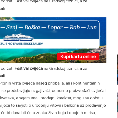
 održati Festival cvijeća na Gradskoj tržnici, a za
sati
održati
Festival cvijeća
na Gradskoj tržnici, a za
sati
.
jnih vrsta cvijeća našeg priobalja, ali i kontinentalnih
 se predstavljaju uzgajivači, odnosno proizvođači cvijeća i
vatske, a sajam ima i prodajni karakter, mogu se dobiti i
vijeća te savjeti o uređenju vrtova i balkona uz predavanje
etiri dana bit će u znaku živih boja i opojnih mirisa,