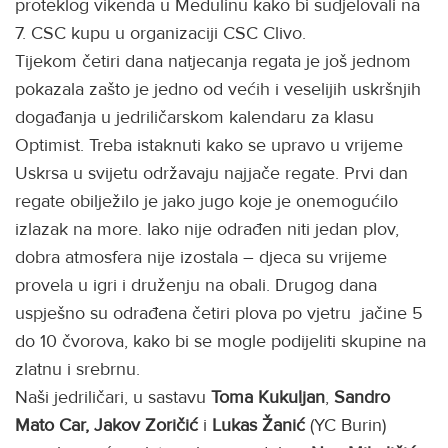
proteklog vikenda u Medulinu kako bi sudjelovali na
7. CSC kupu u organizaciji CSC Clivo.
Tijekom četiri dana natjecanja regata je još jednom
pokazala zašto je jedno od većih i veselijih uskršnjih
događanja u jedriličarskom kalendaru za klasu
Optimist. Treba istaknuti kako se upravo u vrijeme
Uskrsa u svijetu održavaju najjače regate. Prvi dan
regate obilježilo je jako jugo koje je onemogućilo
izlazak na more. Iako nije odrađen niti jedan plov,
dobra atmosfera nije izostala – djeca su vrijeme
provela u igri i druženju na obali. Drugog dana
uspješno su odrađena četiri plova po vjetru jačine 5
do 10 čvorova, kako bi se mogle podijeliti skupine na
zlatnu i srebrnu.
Naši jedriličari, u sastavu
Toma Kukuljan
,
Sandro
Mato Car,
Jakov Zoričić
i
Lukas Žanić
(YC Burin)