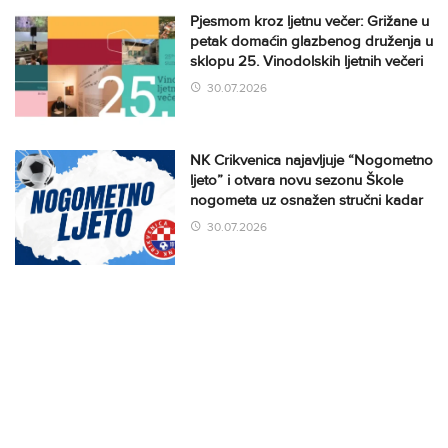
Pjesmom kroz ljetnu večer: Grižane u
petak domaćin glazbenog druženja u
sklopu 25. Vinodolskih ljetnih večeri
30.07.2026
NK Crikvenica najavljuje “Nogometno
ljeto” i otvara novu sezonu Škole
nogometa uz osnažen stručni kadar
30.07.2026