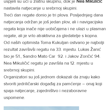
uspjeli su ući u zlatnu skupinu, dok je
Nea Mikuličić
nastavila natjecanje u srebrnoj skupini.
Treći dan regate donio je tri plova. Posljednjeg dana
natjecanja održan je još jedan plov, ali i navigacijska
regata koja inače nije uobičajena i ne ulazi u plasman
regate, ali je vrlo atraktivna za gledatelje s kopna.
Od naših optimista Toma Kukuljan ostvario je najbolji
rezultat završivši regatu na 33. mjestu. Lukas Žanić
bio je 51., Sandro Mato Car 92. i Jakov Zoričić 94.
Nea Mikuličić regatu je završila na 12. mjestu u
srebrnoj skupini.
Organizatori su još jednom dokazali da znaju kako
stvoriti jedriličarski događaj za pamćenje – onaj koji
spaja natjecanje, zajedništvo i nezaboravne
uspomene.