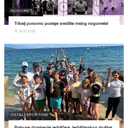
NOGOMET
Tribalj ponovno postaje središte malog nogometa!
16.07.2026
OSTALI SPORTOVI
Potpuna dominacija jedriličara Jedriličarskog društva