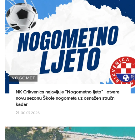
NOGOMET
NK Crikvenica najavljuje “Nogometno ljeto” i otvara
novu sezonu Škole nogometa uz osnažen stručni
kadar
30.07.2026