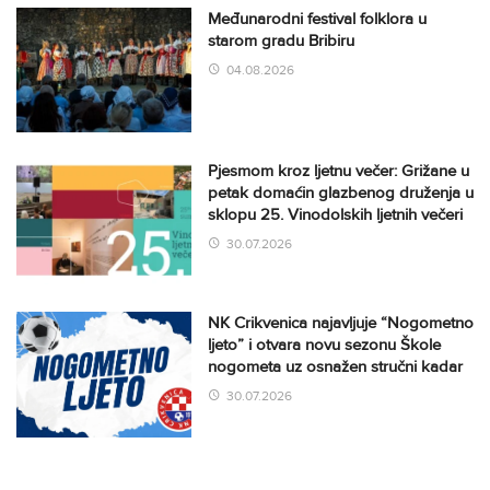
Međunarodni festival folklora u
starom gradu Bribiru
04.08.2026
Pjesmom kroz ljetnu večer: Grižane u
petak domaćin glazbenog druženja u
sklopu 25. Vinodolskih ljetnih večeri
30.07.2026
NK Crikvenica najavljuje “Nogometno
ljeto” i otvara novu sezonu Škole
nogometa uz osnažen stručni kadar
30.07.2026