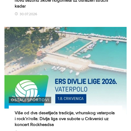
novu sezonu Škole nogometa uz osnažen stručni
kadar
30.07.2026
OSTALI SPORTOVI
Više od dva desetljeća tradicije, vrhunskog vaterpola
i rock’n’rolla: Divlja liga ove subote u Crikvenici uz
koncert Rockheadsa