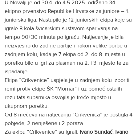
U Novalji je od 30.4. do 4.5.2025. održano 34.
ekipno prvenstvo Republike Hrvatske za juniore – 1.
juniorska liga. Nastupilo je 12 juniorskih ekipa koje su
igrale 8 kola švicarskim sustavom sparivanja na
tempo 90+30 minuta po igraču. Natjecanje je bila
neizvjesno do zadnje partije i nakon velike borbe u
zadnjem kolu, kada je 7 ekipa od 2. do 8. mjesta u
poretku bilo u igri za plasman na 2. i 3. mjesto te za
ispadanje.
Ekipa “Crikvenice” uspjela je u zadnjem kolu izboriti
remi protiv ekipe ŠK “Mornar” i uz pomoć ostalih
rezultata suparnika osvojila je treće mjesto u
ukupnom poretku.
Od 8 mečeva na natjecanju “Crikvenica” je postigla 4
pobjede, 2 neriješene i 2 poraza.
Za ekipu “Crikvenice” su igrali:
Ivano Sundać
,
Ivano