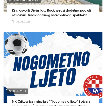
Kirci osvojili Divlju ligu, Rockheadsi dodatno podigli
atmosferu tradicionalnog vaterpolskog spektakla
02.08.2026
NOGOMET
NK Crikvenica najavljuje “Nogometno ljeto” i otvara