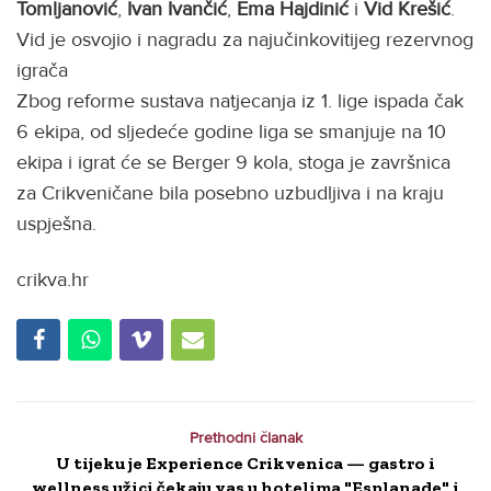
Tomljanović
,
Ivan Ivančić
,
Ema Hajdinić
i
Vid Krešić
.
Vid je osvojio i nagradu za najučinkovitijeg rezervnog
igrača
Zbog reforme sustava natjecanja iz 1. lige ispada čak
6 ekipa, od sljedeće godine liga se smanjuje na 10
ekipa i igrat će se Berger 9 kola, stoga je završnica
za Crikveničane bila posebno uzbudljiva i na kraju
uspješna.
crikva.hr
Prethodni članak
U tijeku je Experience Crikvenica — gastro i
wellness užici čekaju vas u hotelima "Esplanade" i