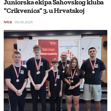
Juniorska ekipa Šahovskog kluba
“Crikvenica” 3. u Hrvatskoj
ivica
06.05.2025