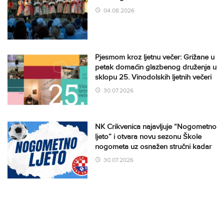
04.08.2026
Pjesmom kroz ljetnu večer: Grižane u
petak domaćin glazbenog druženja u
sklopu 25. Vinodolskih ljetnih večeri
30.07.2026
NK Crikvenica najavljuje “Nogometno
ljeto” i otvara novu sezonu Škole
nogometa uz osnažen stručni kadar
30.07.2026