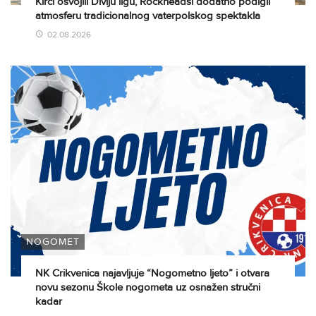
Kirci osvojili Divlju ligu, Rockheadsi dodatno podigli
atmosferu tradicionalnog vaterpolskog spektakla
02.08.2026
NOGOMET
NK Crikvenica najavljuje “Nogometno ljeto” i otvara
novu sezonu Škole nogometa uz osnažen stručni
kadar