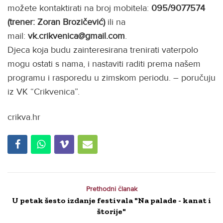
možete kontaktirati na broj mobitela:
095/9077574
(trener: Zoran Brozičević)
ili na
mail:
vk.crikvenica@gmail.com
.
Djeca koja budu zainteresirana trenirati vaterpolo
mogu ostati s nama, i nastaviti raditi prema našem
programu i rasporedu u zimskom periodu. – poručuju
iz VK “Crikvenica”.
crikva.hr
Prethodni članak
U petak šesto izdanje festivala "Na palade - kanat i
štorije"