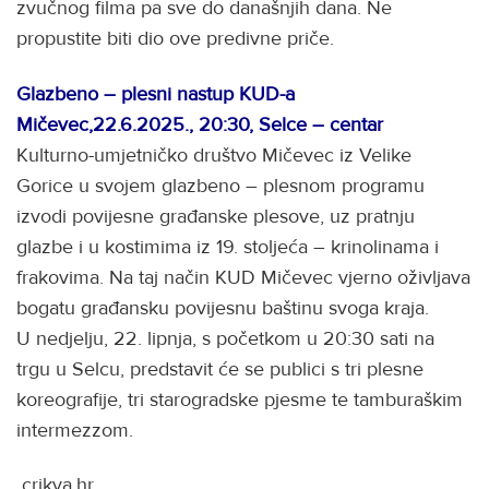
zvučnog filma pa sve do današnjih dana. Ne
propustite biti dio ove predivne priče.
Glazbeno – plesni nastup KUD-a
Mičevec,22.6.2025., 20:30, Selce – centar
Kulturno-umjetničko društvo Mičevec iz Velike
Gorice u svojem glazbeno – plesnom programu
izvodi povijesne građanske plesove, uz pratnju
glazbe i u kostimima iz 19. stoljeća – krinolinama i
frakovima. Na taj način KUD Mičevec vjerno oživljava
bogatu građansku povijesnu baštinu svoga kraja.
U nedjelju, 22. lipnja, s početkom u 20:30 sati na
trgu u Selcu, predstavit će se publici s tri plesne
koreografije, tri starogradske pjesme te tamburaškim
intermezzom.
crikva.hr