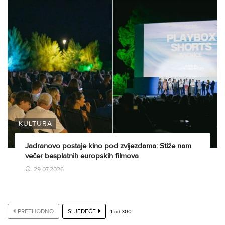
KULTURA
Jadranovo postaje kino pod zvijezdama: Stiže nam
večer besplatnih europskih filmova
29.07.2026
PRETHODNO
SLJEDEĆE
1
od
300