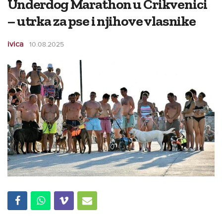
Underdog Marathon u Crikvenici
– utrka za pse i njihove vlasnike
ivica
10.08.2025