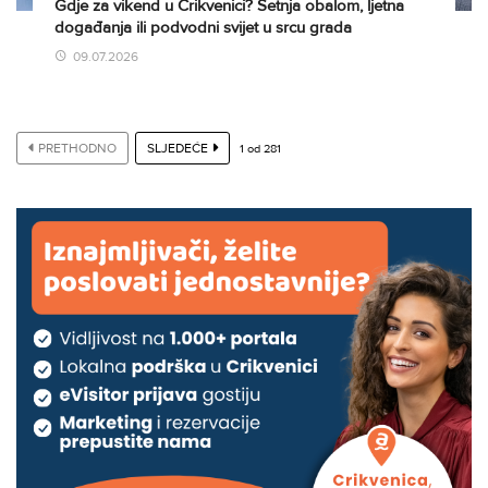
Gdje za vikend u Crikvenici? Šetnja obalom, ljetna
događanja ili podvodni svijet u srcu grada
09.07.2026
PRETHODNO
SLJEDEĆE
1
od
281