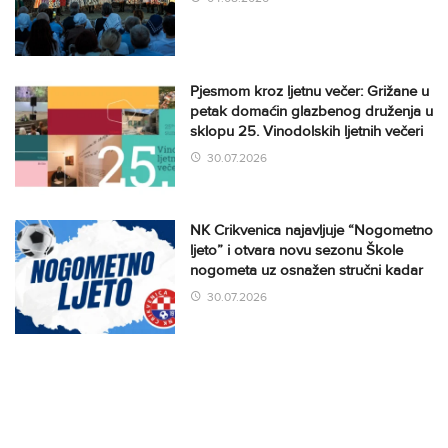
Pjesmom kroz ljetnu večer: Grižane u
petak domaćin glazbenog druženja u
sklopu 25. Vinodolskih ljetnih večeri
30.07.2026
NK Crikvenica najavljuje “Nogometno
ljeto” i otvara novu sezonu Škole
nogometa uz osnažen stručni kadar
30.07.2026