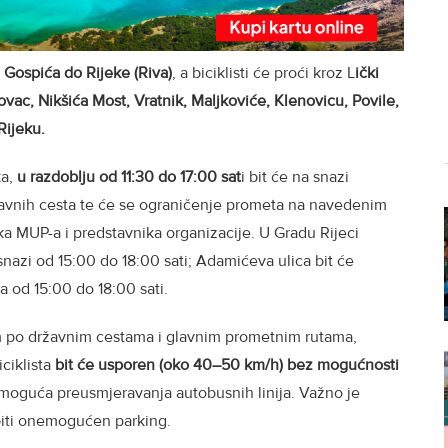
 Gospića do Rijeke (Riva)
, a biciklisti će proći kroz L
ički
ovac, Nikšića Most, Vratnik, Maljkoviće, Klenovicu, Povile,
Rijeku.
a,
u razdoblju od 11:30 do 17:00 sat
i bit će na snazi
javnih cesta te će se ograničenje prometa na navedenim
ka MUP-a i predstavnika organizacije. U Gradu Rijeci
nazi od 15:00 do 18:00 sati; Adamićeva ulica bit će
a od 15:00 do 18:00 sati.
m po državnim cestama i glavnim prometnim rutama,
ciklista
bit će usporen (oko 40–50 km/h) bez mogućnosti
 moguća preusmjeravanja autobusnih linija. Važno je
a biti onemogućen parking.