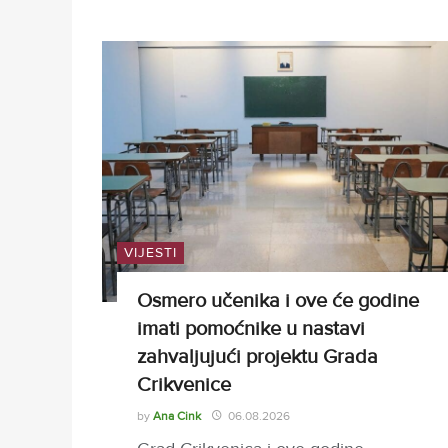
VIJESTI
Osmero učenika i ove će godine
imati pomoćnike u nastavi
zahvaljujući projektu Grada
Crikvenice
by
Ana Cink
06.08.2026