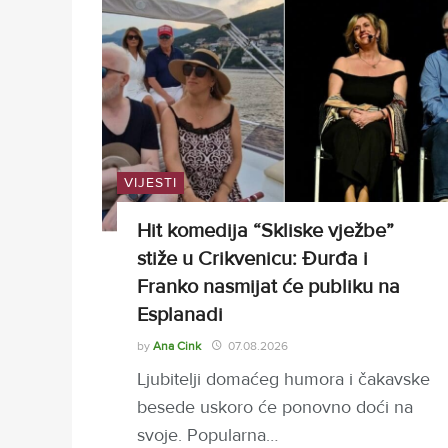
VIJESTI
Hit komedija “Skliske vježbe”
stiže u Crikvenicu: Đurđa i
Franko nasmijat će publiku na
Esplanadi
by
Ana Cink
07.08.2026
Ljubitelji domaćeg humora i čakavske
besede uskoro će ponovno doći na
svoje. Popularna…