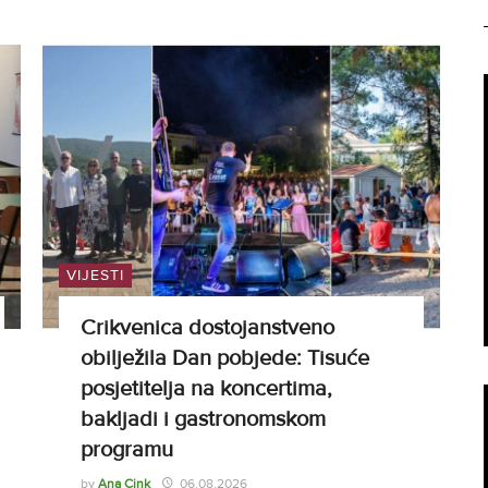
VIJESTI
Crikvenica dostojanstveno
obilježila Dan pobjede: Tisuće
posjetitelja na koncertima,
bakljadi i gastronomskom
programu
by
Ana Cink
06.08.2026