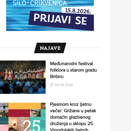
NAJAVE
Međunarodni festival
folklora u starom gradu
Bribiru
04.08.2026
Pjesmom kroz ljetnu
večer: Grižane u petak
domaćin glazbenog
druženja u sklopu 25.
Vinodolskih ljetnih