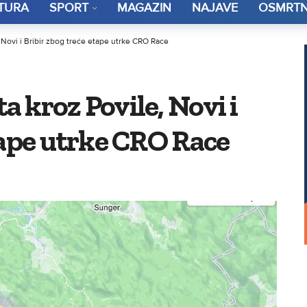
TURA
SPORT
MAGAZIN
NAJAVE
OSMRTN
Novi i Bribir zbog treće etape utrke CRO Race
 kroz Povile, Novi i
tape utrke CRO Race