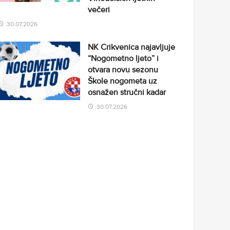
večeri
30.07.2026
NK Crikvenica najavljuje
“Nogometno ljeto” i
otvara novu sezonu
Škole nogometa uz
osnažen stručni kadar
30.07.2026