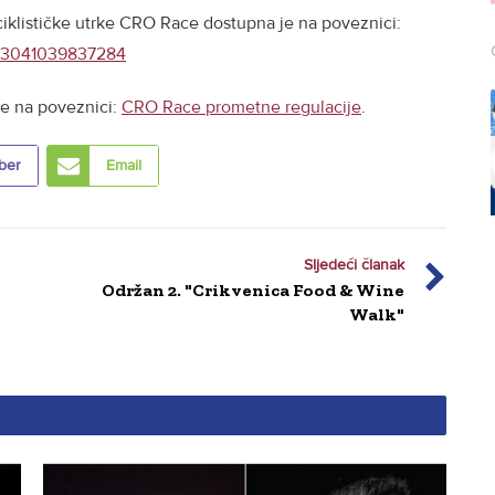
ciklističke utrke CRO Race dostupna je na poveznici:
413041039837284
je na poveznici:
CRO Race prometne regulacije
.
ber
Email
Sljedeći članak
Održan 2. "Crikvenica Food & Wine
Walk"