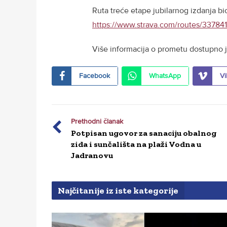
Ruta treće etape jubilarnog izdanja bi
https://www.strava.com/routes/3378
Više informacija o prometu dostupno 
Facebook
WhatsApp
Vi
Prethodni članak
Potpisan ugovor za sanaciju obalnog
zida i sunčališta na plaži Vodna u
Jadranovu
Najčitanije iz iste kategorije