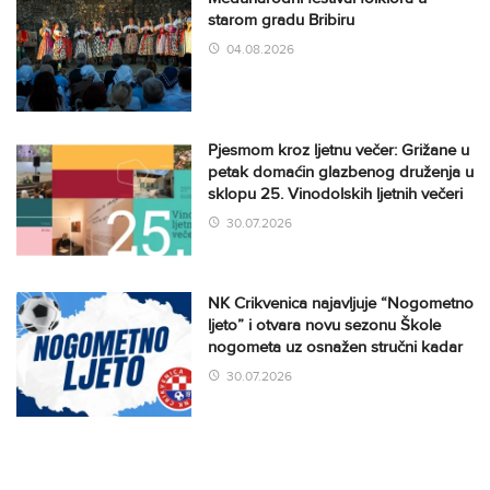
starom gradu Bribiru
04.08.2026
Pjesmom kroz ljetnu večer: Grižane u
petak domaćin glazbenog druženja u
sklopu 25. Vinodolskih ljetnih večeri
30.07.2026
NK Crikvenica najavljuje “Nogometno
ljeto” i otvara novu sezonu Škole
nogometa uz osnažen stručni kadar
30.07.2026