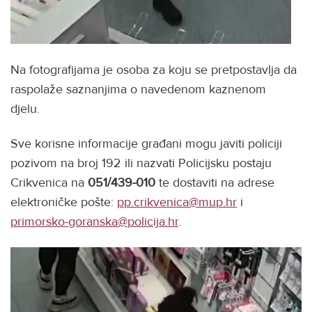
Na fotografijama je osoba za koju se pretpostavlja da
raspolaže saznanjima o navedenom kaznenom
djelu.
Sve korisne informacije građani mogu javiti policiji
pozivom na broj 192 ili nazvati Policijsku postaju
Crikvenica na
051/439-010
te dostaviti na adrese
elektroničke pošte:
pp.crikvenica@mup.hr
i
primorsko-goranska@policija.hr
.