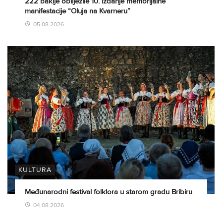
222 baklje obilježile 10. izdanje memorijalne
manifestacije “Oluja na Kvarneru”
05.08.2026
KULTURA
Međunarodni festival folklora u starom gradu Bribiru
04.08.2026