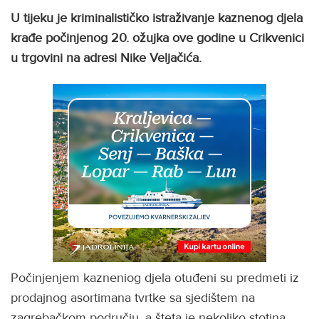
U tijeku je kriminalističko istraživanje kaznenog djela
krađe počinjenog 20. ožujka ove godine u Crikvenici
u trgovini na adresi Nike Veljačića.
Počinjenjem kazneniog djela otuđeni su predmeti iz
prodajnog asortimana tvrtke sa sjedištem na
zagrebačkom području, a šteta je nekoliko stotina