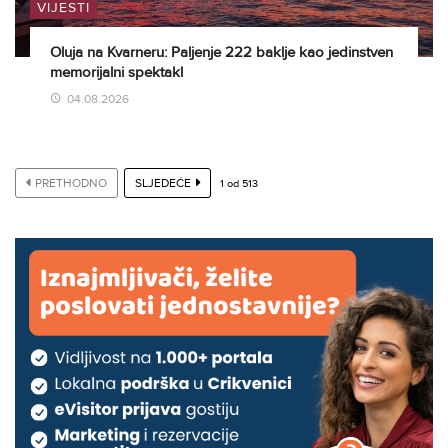
VIJESTI
Oluja na Kvarneru: Paljenje 222 baklje kao jedinstven
memorijalni spektakl
04.08.2026
PRETHODNO
SLJEDEĆE
1
od
513