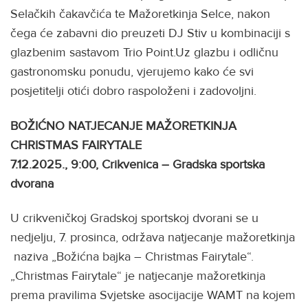
Selačkih čakavčića te Mažoretkinja Selce, nakon
čega će zabavni dio preuzeti DJ Stiv u kombinaciji s
glazbenim sastavom Trio Point.Uz glazbu i odličnu
gastronomsku ponudu, vjerujemo kako će svi
posjetitelji otići dobro raspoloženi i zadovoljni.
BOŽIĆNO NATJECANJE MAŽORETKINJA
CHRISTMAS FAIRYTALE
7.12.2025., 9:00, Crikvenica – Gradska sportska
dvorana
U crikveničkoj Gradskoj sportskoj dvorani se u
nedjelju, 7. prosinca, održava natjecanje mažoretkinja
naziva „Božićna bajka – Christmas Fairytale“.
„Christmas Fairytale“ je natjecanje mažoretkinja
prema pravilima Svjetske asocijacije WAMT na kojem