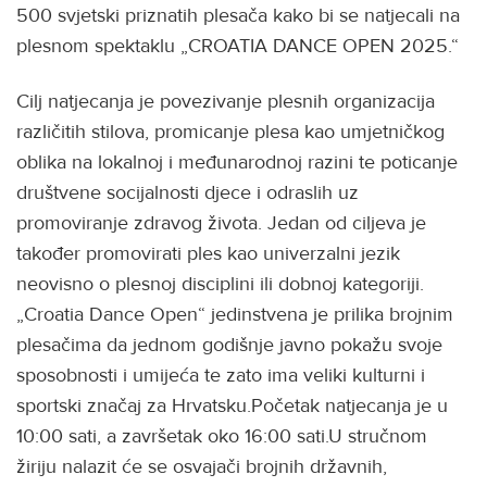
500 svjetski priznatih plesača kako bi se natjecali na
plesnom spektaklu „CROATIA DANCE OPEN 2025.“
Cilj natjecanja je povezivanje plesnih organizacija
različitih stilova, promicanje plesa kao umjetničkog
oblika na lokalnoj i međunarodnoj razini te poticanje
društvene socijalnosti djece i odraslih uz
promoviranje zdravog života. Jedan od ciljeva je
također promovirati ples kao univerzalni jezik
neovisno o plesnoj disciplini ili dobnoj kategoriji.
„Croatia Dance Open“ jedinstvena je prilika brojnim
plesačima da jednom godišnje javno pokažu svoje
sposobnosti i umijeća te zato ima veliki kulturni i
sportski značaj za Hrvatsku.Početak natjecanja je u
10:00 sati, a završetak oko 16:00 sati.U stručnom
žiriju nalazit će se osvajači brojnih državnih,