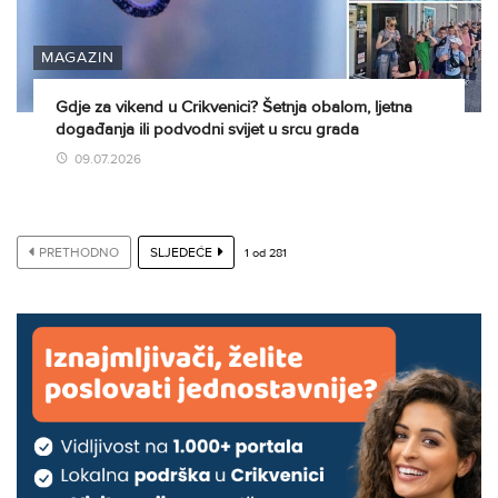
MAGAZIN
Gdje za vikend u Crikvenici? Šetnja obalom, ljetna
događanja ili podvodni svijet u srcu grada
09.07.2026
PRETHODNO
SLJEDEĆE
1
od
281