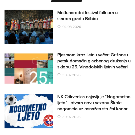
Međunarodni festival folklora u
starom gradu Bribiru
04.08.2026
Pjesmom kroz ljetnu večer: Grižane u
petak domaćin glazbenog druženja u
sklopu 25. Vinodolskih ljetnih večeri
30.07.2026
NK Crikvenica najavljuje “Nogometno
ljeto” i otvara novu sezonu Škole
nogometa uz osnažen stručni kadar
30.07.2026