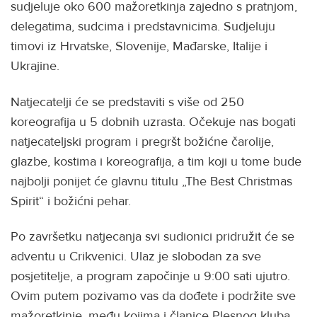
sudjeluje oko 600 mažoretkinja zajedno s pratnjom,
delegatima, sudcima i predstavnicima. Sudjeluju
timovi iz Hrvatske, Slovenije, Mađarske, Italije i
Ukrajine.
Natjecatelji će se predstaviti s više od 250
koreografija u 5 dobnih uzrasta. Očekuje nas bogati
natjecateljski program i pregršt božićne čarolije,
glazbe, kostima i koreografija, a tim koji u tome bude
najbolji ponijet će glavnu titulu „The Best Christmas
Spirit“ i božićni pehar.
Po završetku natjecanja svi sudionici pridružit će se
adventu u Crikvenici. Ulaz je slobodan za sve
posjetitelje, a program započinje u 9:00 sati ujutro.
Ovim putem pozivamo vas da dođete i podržite sve
mažoretkinje, među kojima i članice Plesnog kluba