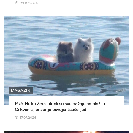
23.07.2026
MAGAZIN
Psići Hulk i Zeus ukrali su svu pažnju na plaži u
Crikvenici, prizor je osvojio tisuće ljudi
17.07.2026