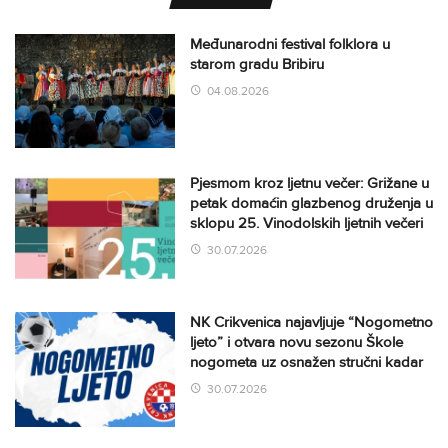
Međunarodni festival folklora u
starom gradu Bribiru
04.08.2026
Pjesmom kroz ljetnu večer: Grižane u
petak domaćin glazbenog druženja u
sklopu 25. Vinodolskih ljetnih večeri
30.07.2026
NK Crikvenica najavljuje “Nogometno
ljeto” i otvara novu sezonu Škole
nogometa uz osnažen stručni kadar
30.07.2026