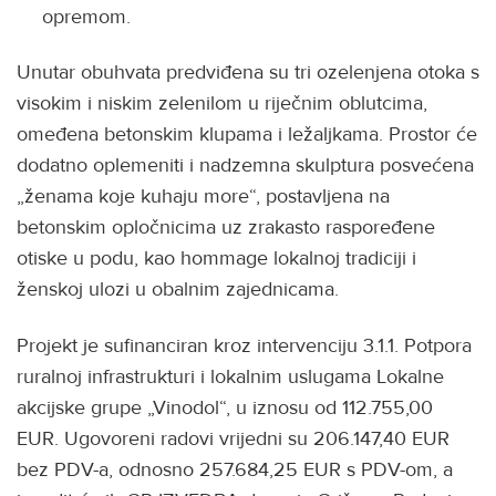
opremom.
Unutar obuhvata predviđena su tri ozelenjena otoka s
visokim i niskim zelenilom u riječnim oblutcima,
omeđena betonskim klupama i ležaljkama. Prostor će
dodatno oplemeniti i nadzemna skulptura posvećena
„ženama koje kuhaju more“, postavljena na
betonskim opločnicima uz zrakasto raspoređene
otiske u podu, kao hommage lokalnoj tradiciji i
ženskoj ulozi u obalnim zajednicama.
Projekt je sufinanciran kroz intervenciju 3.1.1. Potpora
ruralnoj infrastrukturi i lokalnim uslugama Lokalne
akcijske grupe „Vinodol“, u iznosu od 112.755,00
EUR. Ugovoreni radovi vrijedni su 206.147,40 EUR
bez PDV-a, odnosno 257.684,25 EUR s PDV-om, a