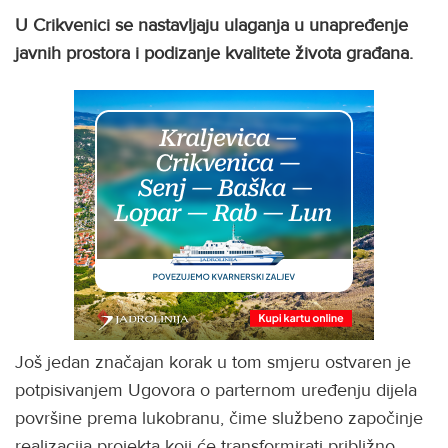
U Crikvenici se nastavljaju ulaganja u unapređenje
javnih prostora i podizanje kvalitete života građana.
Još jedan značajan korak u tom smjeru ostvaren je
potpisivanjem Ugovora o parternom uređenju dijela
površine prema lukobranu, čime službeno započinje
realizacija projekta koji će transformirati približno