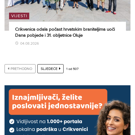
VIJESTI
Crikvenica odala počast hrvatskim braniteljima uoči
Dana pobjede i 31. obljetnice Oluje
04.08.2026
PRETHODNO
SLJEDEĆE
1
od
507