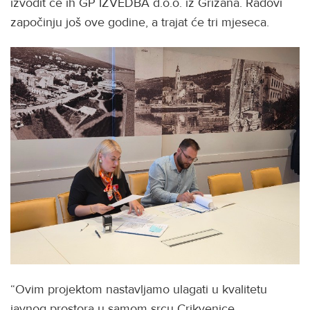
izvodit će ih GP IZVEDBA d.o.o. iz Grižana. Radovi
započinju još ove godine, a trajat će tri mjeseca.
“Ovim projektom nastavljamo ulagati u kvalitetu
javnog prostora u samom srcu Crikvenice.