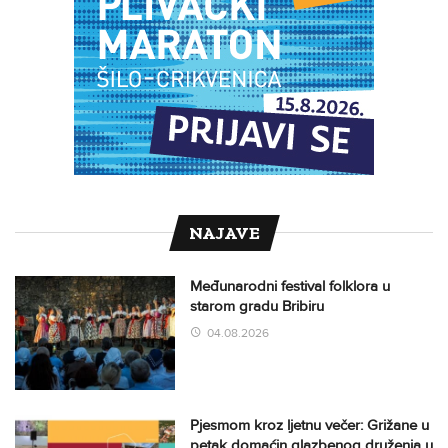
NAJAVE
Međunarodni festival folklora u
starom gradu Bribiru
04.08.2026
Pjesmom kroz ljetnu večer: Grižane u
petak domaćin glazbenog druženja u