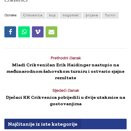
Crikvenici!
Oznake:
Crikvenica
kup
nogomet
prijave
Turnir
Prethodni članak
Mladi Crikveničan Erik Haidinger nastupio na
međunarodnom šahovskom turniru i ostvario sjajne
rezultate
Sljedeći članak
Dječaci KK Crikvenica pobijedili u dvije utakmice na
gostovanjima
Najčitanije iz iste kategorije