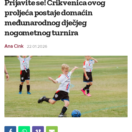
Prijavite se! Crikvenica ovog
proljeća postaje domaćin
međunarodnog dječjeg
nogometnog turnira
Ana Cink
22.01.2026