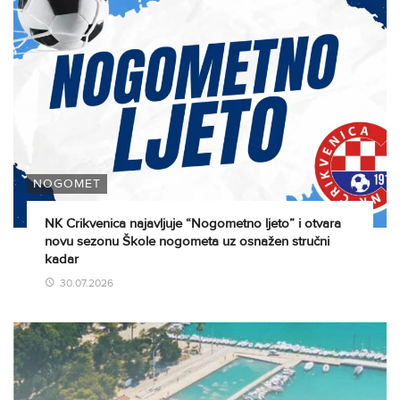
NOGOMET
NK Crikvenica najavljuje “Nogometno ljeto” i otvara
novu sezonu Škole nogometa uz osnažen stručni
kadar
30.07.2026