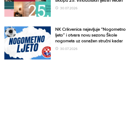
sklopu 25. Vinodolskih ljetnih večeri
30.07.2026
NK Crikvenica najavljuje “Nogometno
ljeto” i otvara novu sezonu Škole
nogometa uz osnažen stručni kadar
30.07.2026