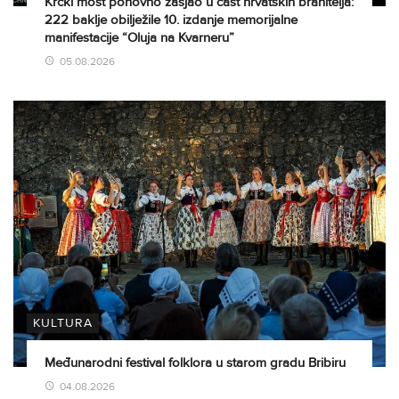
Krčki most ponovno zasjao u čast hrvatskih branitelja:
222 baklje obilježile 10. izdanje memorijalne
manifestacije “Oluja na Kvarneru”
05.08.2026
KULTURA
Međunarodni festival folklora u starom gradu Bribiru
04.08.2026