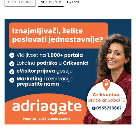
PRETHODNO
SLJEDEĆE
1
od
507