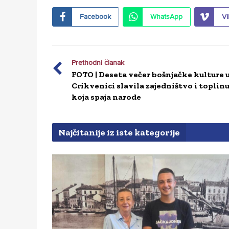
Facebook
WhatsApp
Vi
Prethodni članak
FOTO | Deseta večer bošnjačke kulture 
Crikvenici slavila zajedništvo i toplin
koja spaja narode
Najčitanije iz iste kategorije