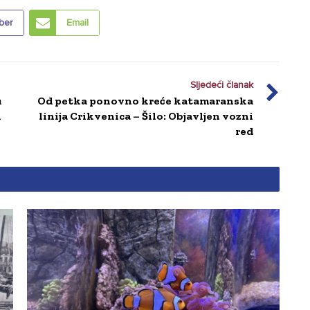
ber
Email
Sljedeći članak
u
Od petka ponovno kreće katamaranska
u
linija Crikvenica – Šilo: Objavljen vozni
red