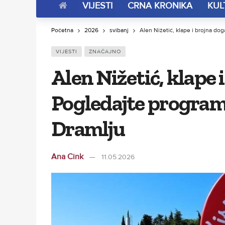
VIJESTI
CRNA KRONIKA
KUL
Početna
2026
svibanj
Alen Nižetić, klape i brojna d
VIJESTI
ZNAČAJNO
Alen Nižetić, klape 
Pogledajte program
Dramlju
Ana Cink
11.05.2026