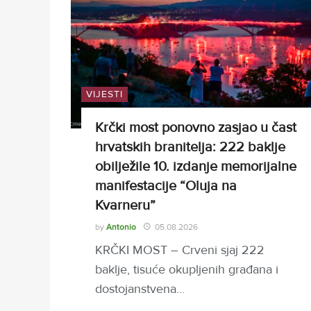
VIJESTI
Krčki most ponovno zasjao u čast
hrvatskih branitelja: 222 baklje
obilježile 10. izdanje memorijalne
manifestacije “Oluja na
Kvarneru”
by
Antonio
05.08.2026
KRČKI MOST – Crveni sjaj 222
baklje, tisuće okupljenih građana i
dostojanstvena…