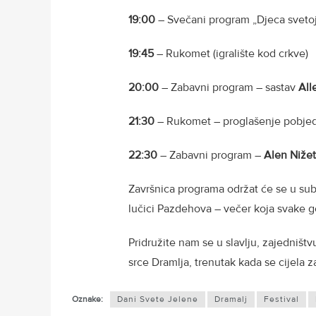
19:00
– Svečani program „Djeca svetoj
19:45
– Rukomet (igralište kod crkve)
20:00
– Zabavni program – sastav
All
21:30
– Rukomet – proglašenje pobje
22:30
– Zabavni program –
Alen Nižet
Završnica programa održat će se u subo
lučici Pazdehova – večer koja svake 
Pridružite nam se u slavlju, zajedništv
srce Dramlja, trenutak kada se cijela z
Oznake:
Dani Svete Jelene
Dramalj
Festival