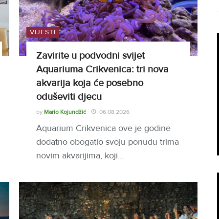
VIJESTI
Zavirite u podvodni svijet
Aquariuma Crikvenica: tri nova
akvarija koja će posebno
oduševiti djecu
by
Mario Kojundžić
06.08.2026
Aquarium Crikvenica ove je godine
dodatno obogatio svoju ponudu trima
novim akvarijima, koji…