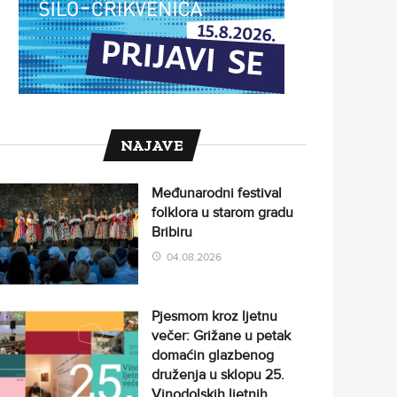
NAJAVE
Međunarodni festival
folklora u starom gradu
Bribiru
04.08.2026
Pjesmom kroz ljetnu
večer: Grižane u petak
domaćin glazbenog
druženja u sklopu 25.
Vinodolskih ljetnih