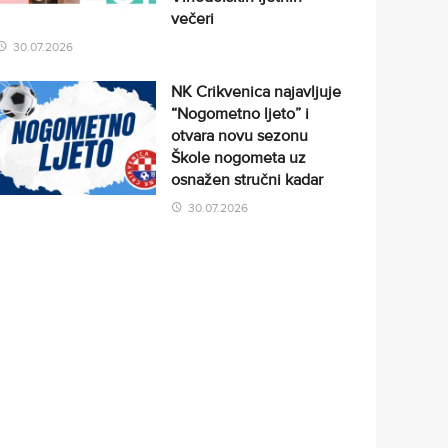
večeri
30.07.2026
NK Crikvenica najavljuje
“Nogometno ljeto” i
otvara novu sezonu
Škole nogometa uz
osnažen stručni kadar
30.07.2026