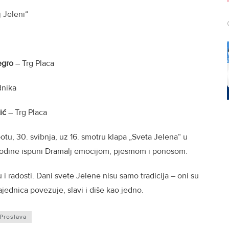
 Jeleni“
egro
– Trg Placa
dnika
ić
– Trg Placa
tu, 30. svibnja, uz 16. smotru klapa „Sveta Jelena“ u
godine ispuni Dramalj emocijom, pjesmom i ponosom.
u i radosti. Dani svete Jelene nisu samo tradicija – oni su
ajednica povezuje, slavi i diše kao jedno.
Proslava