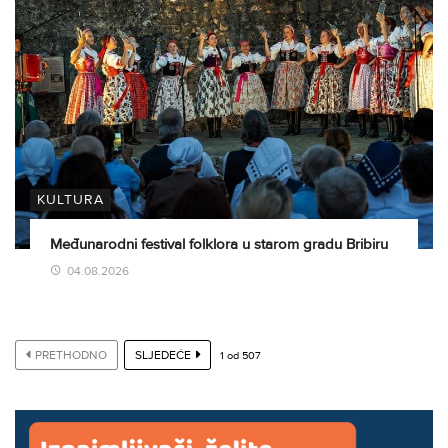
KULTURA
Međunarodni festival folklora u starom gradu Bribiru
04.08.2026
PRETHODNO
SLJEDEĆE
1
od
507