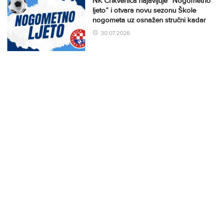
NK Crikvenica najavljuje “Nogometno
ljeto” i otvara novu sezonu Škole
nogometa uz osnažen stručni kadar
30.07.2026