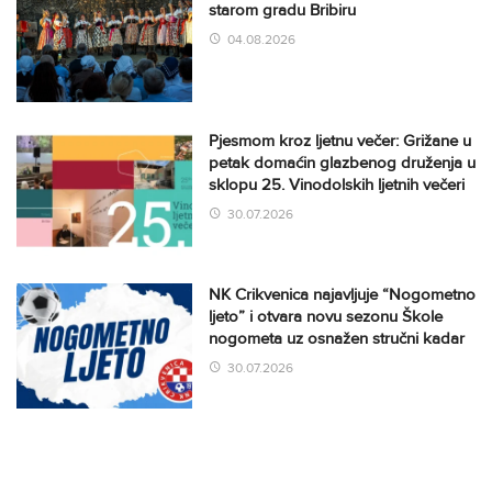
starom gradu Bribiru
04.08.2026
Pjesmom kroz ljetnu večer: Grižane u
petak domaćin glazbenog druženja u
sklopu 25. Vinodolskih ljetnih večeri
30.07.2026
NK Crikvenica najavljuje “Nogometno
ljeto” i otvara novu sezonu Škole
nogometa uz osnažen stručni kadar
30.07.2026