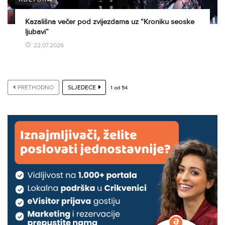
Kazališna večer pod zvijezdama uz “Kroniku seoske
ljubavi”
22.07.2026
PRETHODNO
SLJEDEĆE
1
od
54