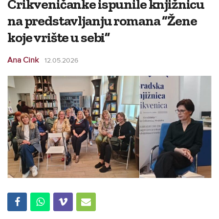
Crikveničanke ispunile knjižnicu
na predstavljanju romana “Žene
koje vrište u sebi”
Ana Cink
12.05.2026