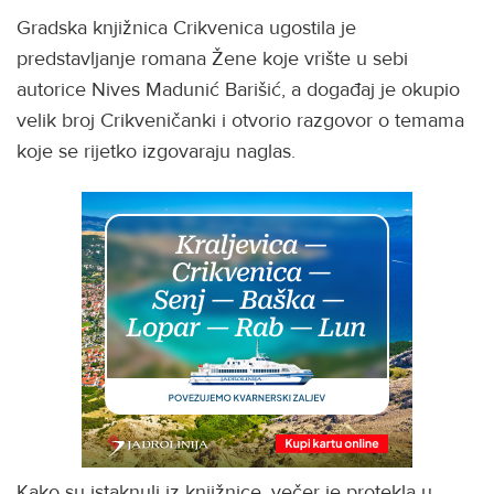
Gradska knjižnica Crikvenica ugostila je
predstavljanje romana Žene koje vrište u sebi
autorice Nives Madunić Barišić, a događaj je okupio
velik broj Crikveničanki i otvorio razgovor o temama
koje se rijetko izgovaraju naglas.
Kako su istaknuli iz knjižnice, večer je protekla u