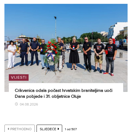
VIJESTI
Crikvenica odala počast hrvatskim braniteljima uoči
Dana pobjede i 31. obljetnice Oluje
04.08.2026
PRETHODNO
SLJEDEĆE
1
od
507