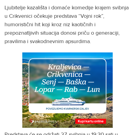
Ljubitelje kazališta i domaće komedije krajem svibnja
u Crikvenici očekuje predstava “Vojni rok”,
humoristični hit koji kroz niz kaotičnih i
prepoznatljivih situacija donosi priču o generaciji,
pravilima i svakodnevnim apsurdima.
Predstava će se održati 27. svibnja u 19:30 sati u