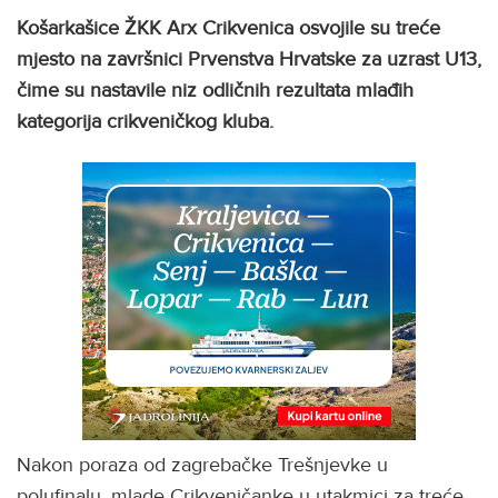
Košarkašice ŽKK Arx Crikvenica osvojile su treće
mjesto na završnici Prvenstva Hrvatske za uzrast U13,
čime su nastavile niz odličnih rezultata mlađih
kategorija crikveničkog kluba.
Nakon poraza od zagrebačke Trešnjevke u
polufinalu, mlade Crikveničanke u utakmici za treće