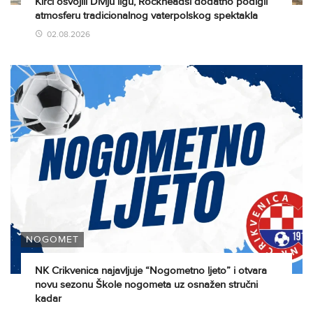
Kirci osvojili Divlju ligu, Rockheadsi dodatno podigli
atmosferu tradicionalnog vaterpolskog spektakla
02.08.2026
NOGOMET
NK Crikvenica najavljuje “Nogometno ljeto” i otvara
novu sezonu Škole nogometa uz osnažen stručni
kadar