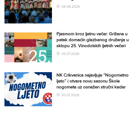
04.08.2026
Pjesmom kroz ljetnu večer: Grižane u
petak domaćin glazbenog druženja u
sklopu 25. Vinodolskih ljetnih večeri
30.07.2026
NK Crikvenica najavljuje “Nogometno
ljeto” i otvara novu sezonu Škole
nogometa uz osnažen stručni kadar
30.07.2026