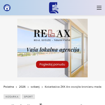
Početna
2026
svibanj
Košarkašice ŽKK Arx osvojile brončanu medalju
KOŠARKA
SPORT