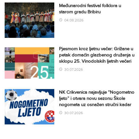
Međunarodni festival folklora u
starom gradu Bribiru
04.08.2026
Pjesmom kroz ljetnu večer: Grižane u
petak domaćin glazbenog druženja u
sklopu 25. Vinodolskih ljetnih večeri
30.07.2026
NK Crikvenica najavljuje “Nogometno
ljeto” i otvara novu sezonu Škole
nogometa uz osnažen stručni kadar
30.07.2026