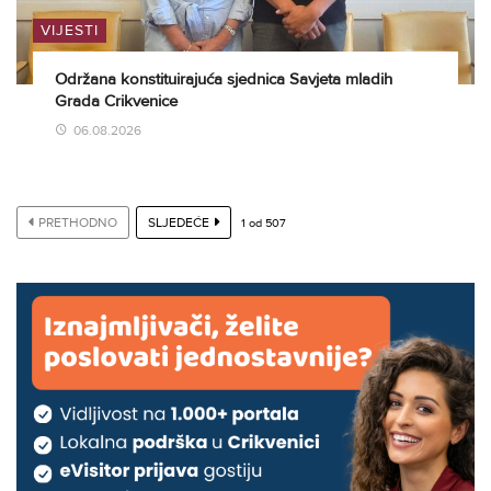
VIJESTI
Održana konstituirajuća sjednica Savjeta mladih
Grada Crikvenice
06.08.2026
PRETHODNO
SLJEDEĆE
1
od
507