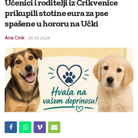
Učenici i roditelji iz Crikvenice
prikupili stotine eura za pse
spašene u hororu na Učki
Ana Cink
26.05.2026