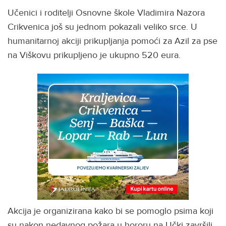
Učenici i roditelji Osnovne škole Vladimira Nazora
Crikvenica još su jednom pokazali veliko srce. U
humanitarnoj akciji prikupljanja pomoći za Azil za pse
na Viškovu prikupljeno je ukupno 520 eura.
Akcija je organizirana kako bi se pomoglo psima koji
su nakon nedavnog požara u hororu na Učki završili