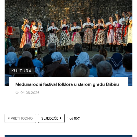
KULTURA
Međunarodni festival folklora u starom gradu Bribiru
04.08.2026
PRETHODNO
SLJEDEĆE
1
od
507