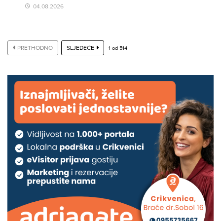
04.08.2026
PRETHODNO
SLJEDEĆE
1
od
514