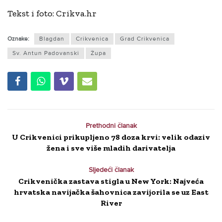
Tekst i foto: Crikva.hr
Oznake:
Blagdan
Crikvenica
Grad Crikvenica
Sv. Antun Padovanski
Župa
Prethodni članak
U Crikvenici prikupljeno 78 doza krvi: velik odaziv
žena i sve više mladih darivatelja
Sljedeći članak
Crikvenička zastava stigla u New York: Najveća
hrvatska navijačka šahovnica zavijorila se uz East
River