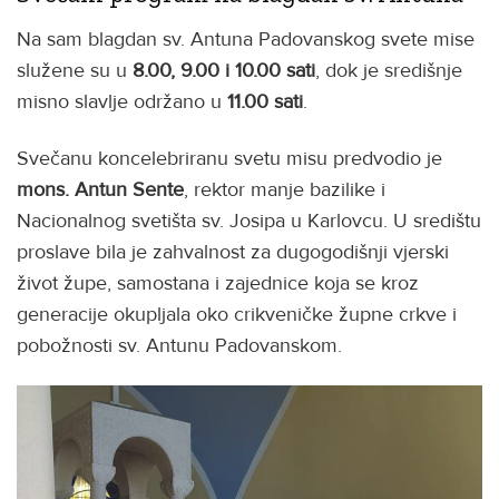
Na sam blagdan sv. Antuna Padovanskog svete mise
služene su u
8.00, 9.00 i 10.00 sati
, dok je središnje
misno slavlje održano u
11.00 sati
.
Svečanu koncelebriranu svetu misu predvodio je
mons. Antun Sente
, rektor manje bazilike i
Nacionalnog svetišta sv. Josipa u Karlovcu. U središtu
proslave bila je zahvalnost za dugogodišnji vjerski
život župe, samostana i zajednice koja se kroz
generacije okupljala oko crikveničke župne crkve i
pobožnosti sv. Antunu Padovanskom.