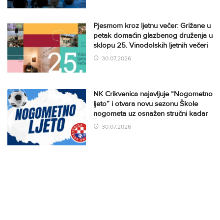
Pjesmom kroz ljetnu večer: Grižane u
petak domaćin glazbenog druženja u
sklopu 25. Vinodolskih ljetnih večeri
30.07.2026
NK Crikvenica najavljuje “Nogometno
ljeto” i otvara novu sezonu Škole
nogometa uz osnažen stručni kadar
30.07.2026