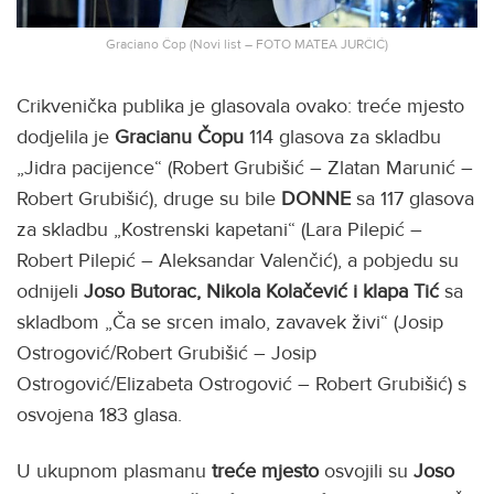
Graciano Čop (Novi list – FOTO MATEA JURČIĆ)
Crikvenička publika je glasovala ovako: treće mjesto
dodjelila je
Gracianu Čopu
114 glasova za skladbu
„Jidra pacijence“ (Robert Grubišić – Zlatan Marunić –
Robert Grubišić), druge su bile
DONNE
sa 117 glasova
za skladbu „Kostrenski kapetani“ (Lara Pilepić –
Robert Pilepić – Aleksandar Valenčić), a pobjedu su
odnijeli
Joso Butorac, Nikola Kolačević i klapa Tić
sa
skladbom „Ča se srcen imalo, zavavek živi“ (Josip
Ostrogović/Robert Grubišić – Josip
Ostrogović/Elizabeta Ostrogović – Robert Grubišić) s
osvojena 183 glasa.
U ukupnom plasmanu
treće mjesto
osvojili su
Joso