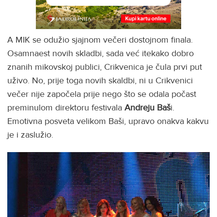
A MIK se odužio sjajnom večeri dostojnom finala.
Osamnaest novih skladbi, sada već itekako dobro
znanih mikovskoj publici, Crikvenica je čula prvi put
uživo. No, prije toga novih skaldbi, ni u Crikvenici
večer nije započela prije nego što se odala počast
preminulom direktoru festivala
Andreju Baš
i.
Emotivna posveta velikom Baši, upravo onakva kakvu
je i zaslužio.