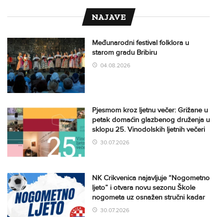
NAJAVE
Međunarodni festival folklora u
starom gradu Bribiru
04.08.2026
Pjesmom kroz ljetnu večer: Grižane u
petak domaćin glazbenog druženja u
sklopu 25. Vinodolskih ljetnih večeri
30.07.2026
NK Crikvenica najavljuje “Nogometno
ljeto” i otvara novu sezonu Škole
nogometa uz osnažen stručni kadar
30.07.2026