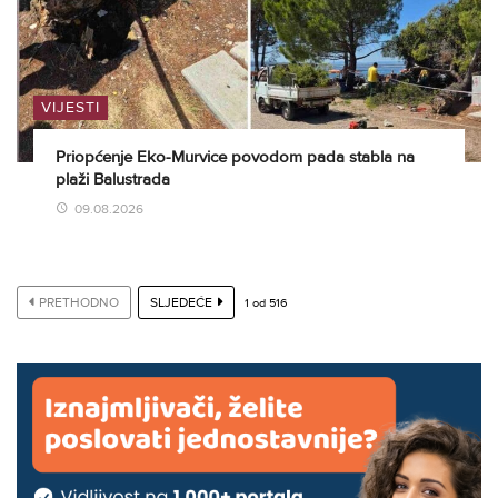
VIJESTI
Priopćenje Eko-Murvice povodom pada stabla na
plaži Balustrada
09.08.2026
PRETHODNO
SLJEDEĆE
1
od
516