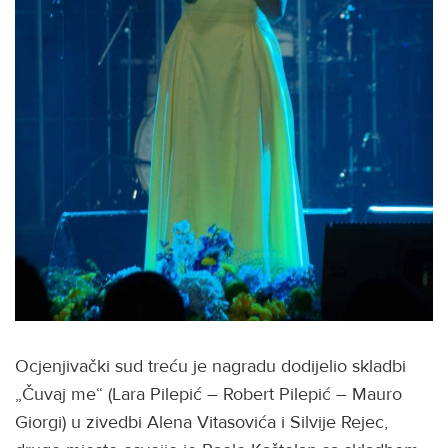
Ocjenjivački sud treću je nagradu dodijelio skladbi
„Čuvaj me“ (Lara Pilepić – Robert Pilepić – Mauro
Giorgi) u zivedbi Alena Vitasovića i Silvije Rejec,