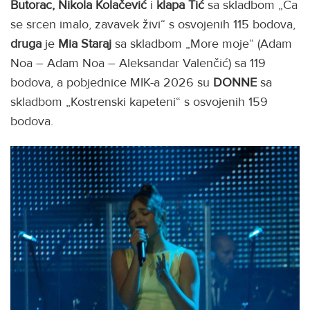
Butorac, Nikola Kolačević
i
klapa Tić
sa skladbom „Ča
se srcen imalo, zavavek živi“ s osvojenih 115 bodova,
druga
je
Mia Staraj
sa skladbom „More moje“ (Adam
Noa – Adam Noa – Aleksandar Valenčić) sa 119
bodova, a pobjednice MIK-a 2026 su
DONNE
sa
skladbom „Kostrenski kapeteni“ s osvojenih 159
bodova.