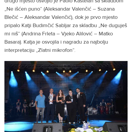
drugo mjesto osvojio je Paolo Kaštelan sa skladbom
„Ne išćen puno“ (Aleksandar Valenčić – Suzana
Blečić – Aleksandar Valenčić), dok je prvo mjesto
pripalo Katji Budimčić Sabljar za skladbu „Ne duguješ
mi niš“ (Andrina Frleta – Vjeko Alilović – Matko
Basara). Katja je osvojila i nagradu za najbolju
interpretaciju „Zlatni mikrofon“.