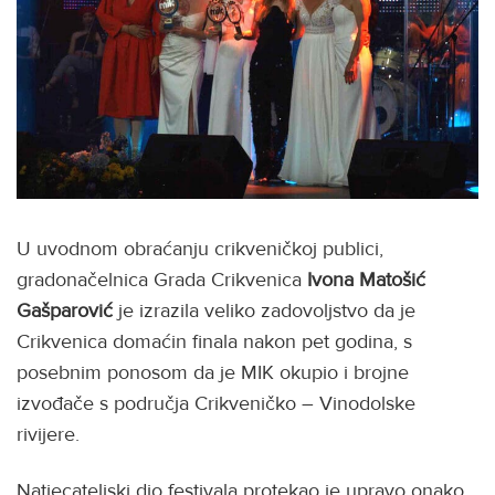
U uvodnom obraćanju crikveničkoj publici,
gradonačelnica Grada Crikvenica
Ivona Matošić
Gašparović
je izrazila veliko zadovoljstvo da je
Crikvenica domaćin finala nakon pet godina, s
posebnim ponosom da je MIK okupio i brojne
izvođače s područja Crikveničko – Vinodolske
rivijere.
Natjecateljski dio festivala protekao je upravo onako