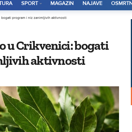
TURA
SPORT
MAGAZIN
NAJAVE
OSMRTN
bogati program i niz zanimljivih aktivnosti
 u Crikvenici: bogati
ljivih aktivnosti