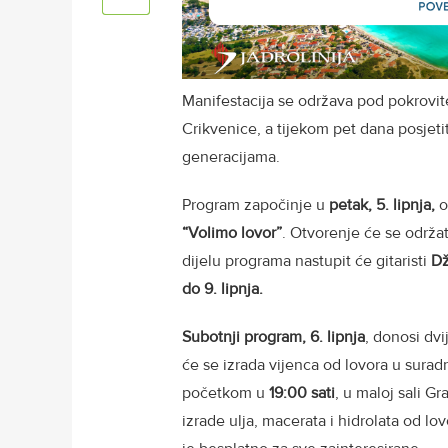
Manifestacija se održava pod pokrovit
Crikvenice, a tijekom pet dana posjeti
generacijama.
Program započinje u
petak, 5. lipnja,
o
“Volimo lovor”
. Otvorenje će se održa
dijelu programa nastupit će gitaristi
Dž
do 9. lipnja.
Subotnji program, 6. lipnja
, donosi dvi
će se izrada vijenca od lovora u surad
početkom u
19:00 sati
, u maloj sali G
izrade ulja, macerata i hidrolata od lo