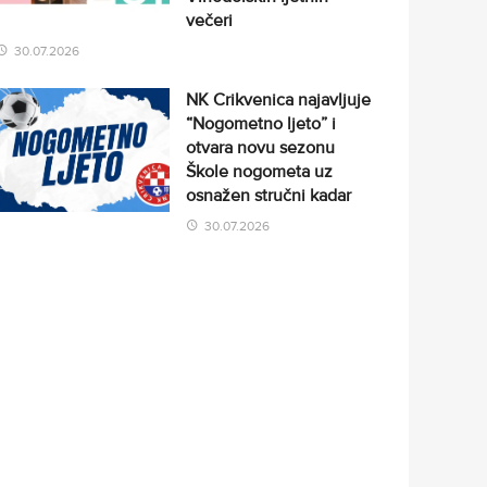
večeri
30.07.2026
NK Crikvenica najavljuje
“Nogometno ljeto” i
otvara novu sezonu
Škole nogometa uz
osnažen stručni kadar
30.07.2026