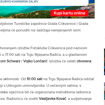
eljstvom Turističke zajednice Grada Crikvenice i Grada
teljima će ponuditi niz sadržaja namijenjenih svim
tvorenjem izložbe Fotokluba Crikvenica pod nazivom
ti u 17:00 sati na Trgu Stjepana Radića, a u glazbenom
oni Schwarz
i
Vojko Lončarić
. Izložba će ostati
otvorena
je aktivnosti. Od
10:00 sati
na Trgu Stjepana Radića održat
nji s Udrugom umirovljenika. U večernjim satima, s
radske vijećnice bit će organizirana instruktivna radionica
vora. Radionicu će voditi
Vasiljevka Kovač
, a sudjelovanje