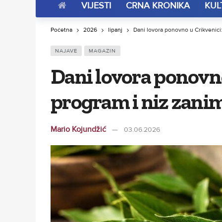
VIJESTI
CRNA KRONIKA
KUL
Početna
2026
lipanj
Dani lovora ponovno u Crikvenici: 
NAJAVE
MAGAZIN
Dani lovora ponovno
program i niz zanim
Mario Kojundžić
03.06.2026