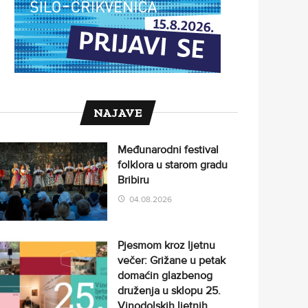
NAJAVE
Međunarodni festival
folklora u starom gradu
Bribiru
04.08.2026
Pjesmom kroz ljetnu
večer: Grižane u petak
domaćin glazbenog
druženja u sklopu 25.
Vinodolskih ljetnih