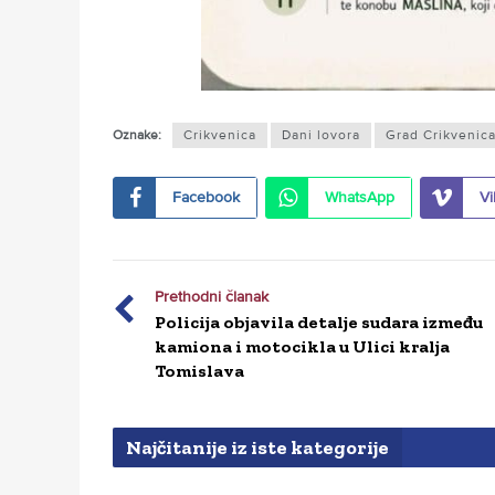
Oznake:
Crikvenica
Dani lovora
Grad Crikvenic
Facebook
WhatsApp
Vi
Prethodni članak
Policija objavila detalje sudara između
kamiona i motocikla u Ulici kralja
Tomislava
Najčitanije iz iste kategorije