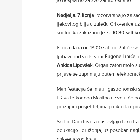
je besplatno za sve zainteresirane.
Nedjelja, 7. lipnja
, rezervirana je za sa
ljekovitog bilja u zaleđu Crikvenice u
sudionika zakazano je za
10:30 sati k
Istoga dana od 18:00 sati održat će s
ljubavi pod vodstvom
Eugena Linića
, 
Ankica Lipovšek.
Organizatori mole su
prijave se zaprimaju putem elektroničke
Manifestacija će imati i gastronomski
i Riva te konoba Maslina u svoju će pon
pružajući posjetiteljima priliku da upo
Sedmi Dani lovora nastavljaju tako tra
edukacije i druženja, uz poseban nagl
crikveničkog kraja.