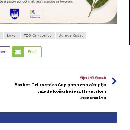
a
Lovor
TZG Crikvenice
Udruga Kušac
ber
Email
Sljedeći članak
Basket Crikvenica Cup ponovno okuplja
mlade košarkaše iz Hrvatske i
inozemstva