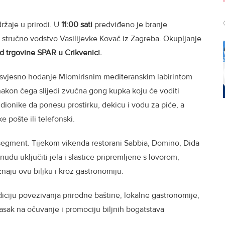
držaje u prirodi. U
11:00 sati
predviđeno je branje
z stručno vodstvo Vasilijevke Kovač iz Zagreba. Okupljanje
od trgovine SPAR u Crikvenici.
e svjesno hodanje Miomirisnim mediteranskim labirintom
nakon čega slijedi zvučna gong kupka koju će voditi
dionike da ponesu prostirku, dekicu i vodu za piće, a
 pošte ili telefonski.
 segment. Tijekom vikenda restorani Sabbia, Domino, Dida
udu uključiti jela i slastice pripremljene s lovorom,
znaju ovu biljku i kroz gastronomiju.
diciju povezivanja prirodne baštine, lokalne gastronomije,
asak na očuvanje i promociju biljnih bogatstava