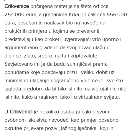
Crikvenice
pričinjena materijalna šteta od cca
254.000 eura, a građanima Krka od čak cca 556.000
eura, poseban je naglasak bio na navođenju
praktičnih primjera u kojima se prevaranti,
predstavljaju kao brokeri, uvjeravajući vrlo uporno i
argumentirano građane da svoj novac ulažu u
dionice, zlato, srebro, naftu i kriptovalute.
Savjetovano im je da budu sumnjičavi prema
ponudama koje obećavaju brzu i veliku dobit uz
minimalno ulaganje i ograničeno vrijeme jer sve što
izgleda predobro da bi bilo istinito, najvjerojatnije nije
istinito, kako u realnom, tako i u virtualnom svijetu.
U
Crikvenici
je nekoliko osoba pričalo o svom
osobnom iskustvu, navodeći kao primjer posebno
okrutne prijevare poziv „lažnog liječnika“ koji ih