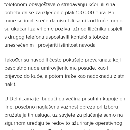
telefonom obavještava o stradavanju kćeri ili sina i
potrebi da se za izlječenje plati 100.000 eura. Pri
tome su imali sreće da nisu bili sami kod kuće, nego
su ukućani za vrijeme poziva lažnog liječnika uspjeli
s drugog telefona uspostaviti kontakt s tobože
unesrećenim i provjeriti istinitost navoda.
Također su navodili česte pokušaje prevaranata koji
besplatno nude umirovljenicima posuđe, kao i
prijevoz do kuće, a potom traže kao nadoknadu zlatni
nakit.
U Delnicama je, budući da većina prisutnih kupuje on
line, posebno naglašena važnost opreza pri izboru
pružatelja tih usluga, uz savjete za plaćanje samo na
sigurnom uređaju te redovito ažuriranje operativnog