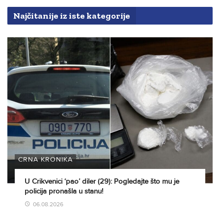
Najčitanije iz iste kategorije
CRNA KRONIKA
U Crikvenici ‘pao’ diler (29): Pogledajte što mu je
policija pronašla u stanu!
06.08.2026