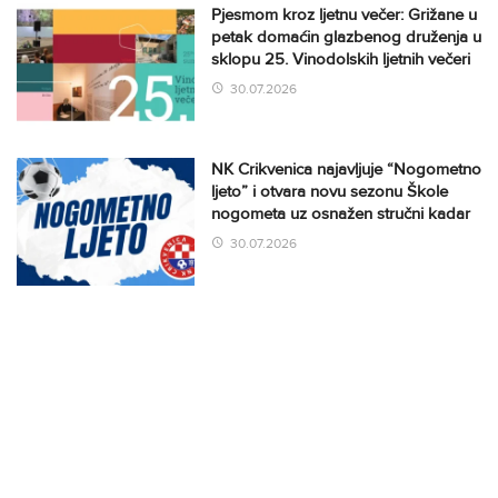
Pjesmom kroz ljetnu večer: Grižane u
petak domaćin glazbenog druženja u
sklopu 25. Vinodolskih ljetnih večeri
30.07.2026
NK Crikvenica najavljuje “Nogometno
ljeto” i otvara novu sezonu Škole
nogometa uz osnažen stručni kadar
30.07.2026