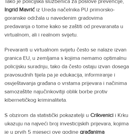
Tako je policijska službenica za poslove prevencije,
Ingrid Mavrić
iz Ureda načelnika PU primorsko-
goranske održala u navedenim gradovima
predavanja o tome kako se zaštiti od prevaranata u
virtualnom, ali i realnom svijetu.
Prevaranti u virtualnom svijetu često se nalaze izvan
granica EU, u zemljama s kojima nemamo optimalnu
policijsku suradnju, tako da često ostaju izvan dosega
pravosudnih tijela pa je edukacija, informiranje i
osvještavanja građana o vrstama prijevara i načinima
samozaštite najučinkovitiji oblik borbe protiv
kibernetičkog kriminaliteta.
S obzirom da statistički pokazatelji u
Crikvenici
i Krku
ukazuju na najveći broj investicijskih prijevara, kojima
je u prvih 5 mjeseci ove godine
građanima