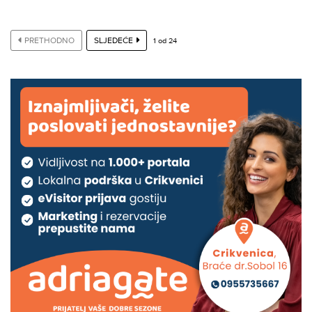
PRETHODNO
SLJEDEĆE
1
od
24