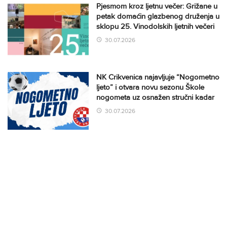
Pjesmom kroz ljetnu večer: Grižane u
petak domaćin glazbenog druženja u
sklopu 25. Vinodolskih ljetnih večeri
30.07.2026
NK Crikvenica najavljuje “Nogometno
ljeto” i otvara novu sezonu Škole
nogometa uz osnažen stručni kadar
30.07.2026