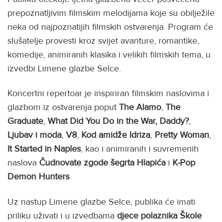
prepoznatljivim filmskim melodijama koje su obilježile
neka od najpoznatijih filmskih ostvarenja. Program će
slušatelje provesti kroz svijet avanture, romantike,
komedije, animiranih klasika i velikih filmskih tema, u
izvedbi Limene glazbe Selce.
Koncertni repertoar je inspiriran filmskim naslovima i
glazbom iz ostvarenja poput
The Alamo
,
The
Graduate
,
What Did You Do in the War, Daddy?
,
Ljubav i moda
,
V8
,
Kod amidže Idriza
,
Pretty Woman
,
It Started in Naples
, kao i animiranih i suvremenih
naslova
Čudnovate zgode šegrta Hlapića
i
K-Pop
Demon Hunters
.
Uz nastup Limene glazbe Selce, publika će imati
priliku uživati i u izvedbama
djece polaznika Škole