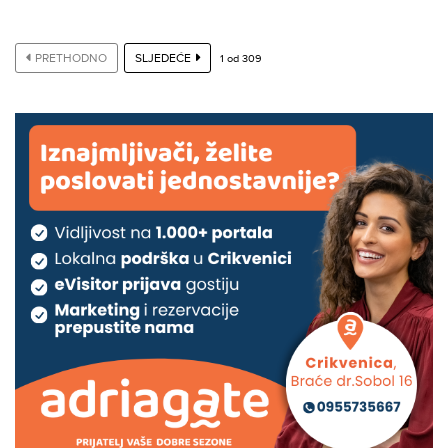
PRETHODNO
SLJEDEĆE
1
od
309