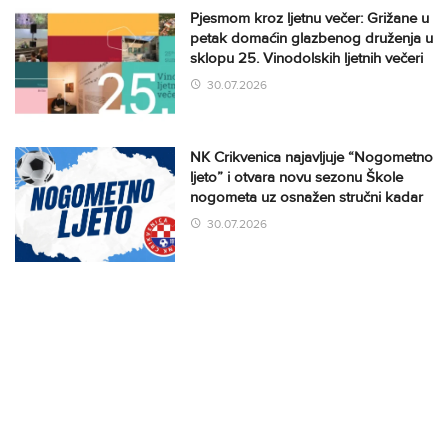
Pjesmom kroz ljetnu večer: Grižane u
petak domaćin glazbenog druženja u
sklopu 25. Vinodolskih ljetnih večeri
30.07.2026
NK Crikvenica najavljuje “Nogometno
ljeto” i otvara novu sezonu Škole
nogometa uz osnažen stručni kadar
30.07.2026