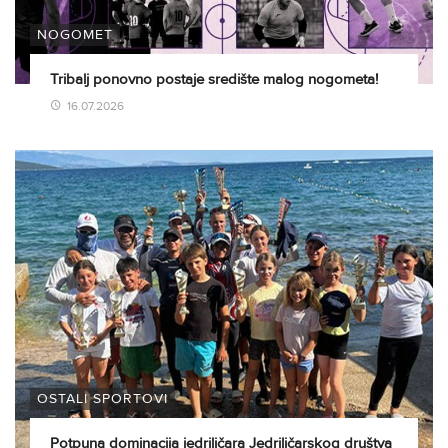
NOGOMET
Tribalj ponovno postaje središte malog nogometa!
16.07.2026
OSTALI SPORTOVI
Potpuna dominacija jedriličara Jedriličarskog društva