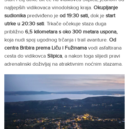
najljepših vidikovaca vinodolskog kraja.
Okupljanje
sudionika
predviđeno je
od 19:30 sati,
dok je
start
utrke u 20:30 sati
. Trkače očekuje staza duga
približno
6,5 kilometara s oko 300 metara uspona,
koja nudi spoj ugodnog trčanja i trail avanture.
Od
centra Bribira prema Liču i Fužinama
vodi asfaltirana
cesta do vidikovca
Slipica
, a nakon toga slijedi pravi
adrenalinski doživljaj na atraktivnim noćnim stazama.