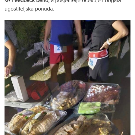
se
Feedback bend,
a posjetitelje očekuje i bogata
ugostiteljska ponuda.