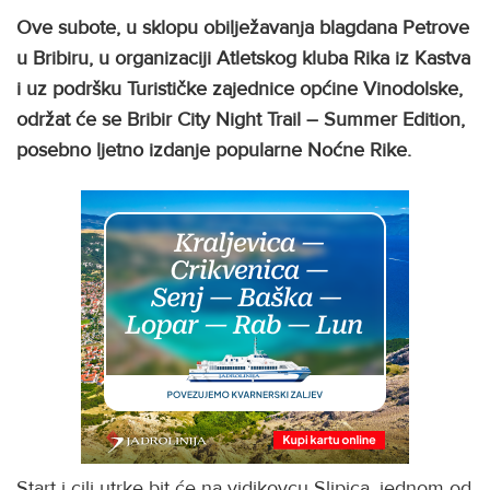
Ove subote, u sklopu obilježavanja blagdana Petrove
u Bribiru, u organizaciji Atletskog kluba Rika iz Kastva
i uz podršku Turističke zajednice općine Vinodolske,
održat će se Bribir City Night Trail – Summer Edition,
posebno ljetno izdanje popularne Noćne Rike.
Start i cilj utrke bit će na vidikovcu Slipica, jednom od