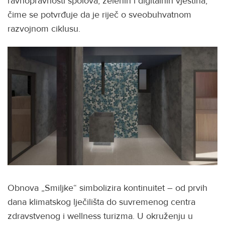
ravnopravnosti spolova, zelenih i digitalnih vještina,
čime se potvrđuje da je riječ o sveobuhvatnom
razvojnom ciklusu.
Obnova „Smiljke“ simbolizira kontinuitet – od prvih
dana klimatskog lječilišta do suvremenog centra
zdravstvenog i wellness turizma. U okruženju u