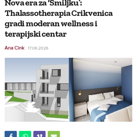
Nova era za ‘Smiljku’:
Thalassotherapia Crikvenica
gradi moderan wellness i
terapijski centar
Ana Cink
17.06.2026