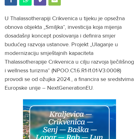
U Thalassotherapiji Crikvenica u tijeku je opsežna
obnova objekta „Smiljka“, investicija koja mijenja
dosadašnji koncept poslovanja i definira smjer
budućeg razvoja ustanove. Projekt „Ulaganje u
modernizaciju smještajnih kapaciteta
Thalassotherapije Crikvenica u cilju razvoja lječilišnog
i wellness turizma“ (NPOO.C1.6.R1-I1.01-V3.0008)
provodi se od ožujka 2024., a financira se sredstvima
Europske unije – NextGenerationEU.