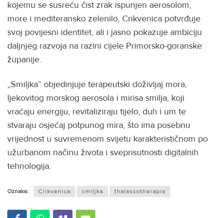
kojemu se susreću čist zrak ispunjen aerosolom,
more i mediteransko zelenilo, Crikvenica potvrđuje
svoj povijesni identitet, ali i jasno pokazuje ambiciju
daljnjeg razvoja na razini cijele Primorsko-goranske
županije.
„Smiljka“ objedinjuje terapeutski doživljaj mora,
ljekovitog morskog aerosola i mirisa smilja, koji
vraćaju energiju, revitaliziraju tijelo, duh i um te
stvaraju osjećaj potpunog mira, što ima posebnu
vrijednost u suvremenom svijetu karakterističnom po
užurbanom načinu života i sveprisutnosti digitalnih
tehnologija.
Oznake:
Crikvenica
smiljka
thalassotherapia