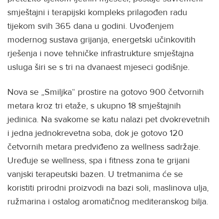
smještajni i terapijski kompleks prilagođen radu
tijekom svih 365 dana u godini. Uvođenjem
modernog sustava grijanja, energetski učinkovitih
rješenja i nove tehničke infrastrukture smještajna
usluga širi se s tri na dvanaest mjeseci godišnje.
Nova se „Smiljka“ prostire na gotovo 900 četvornih
metara kroz tri etaže, s ukupno 18 smještajnih
jedinica. Na svakome se katu nalazi pet dvokrevetnih
i jedna jednokrevetna soba, dok je gotovo 120
četvornih metara predviđeno za wellness sadržaje.
Uređuje se wellness, spa i fitness zona te grijani
vanjski terapeutski bazen. U tretmanima će se
koristiti prirodni proizvodi na bazi soli, maslinova ulja,
ružmarina i ostalog aromatičnog mediteranskog bilja.