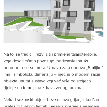
Na toj se tradiciji razvijala i primjena talasoterapije,
koja desetljećima povezuje medicinsku struku i
prirodne resurse mora. Upravo zato obnova „Smiljke“
ima i simboličku dimenziju – riječ je o modernizaciji
objekta unutar sustava koji već više od stoljeća
djeluje na temeljima zdravstvenog turizma.
Nekad sezonski objekt bez sustava grijanja, korišten
pretežito tijekom ljetnih mjeseci, postaje suvremeni