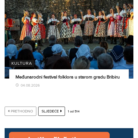
KULTURA
Međunarodni festival folklora u starom gradu Bribiru
04.08.2026
PRETHODNO
SLJEDEĆE
1
od
514