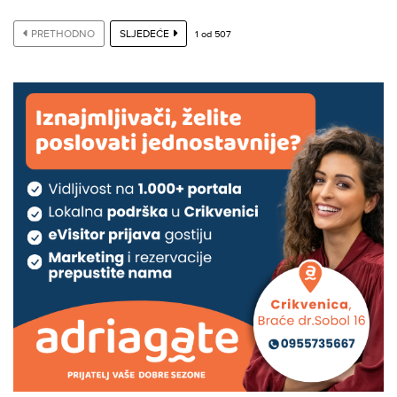
PRETHODNO
SLJEDEĆE
1
od
507