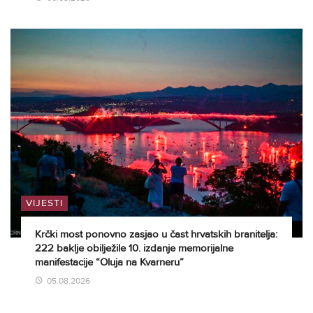
VIJESTI
Krčki most ponovno zasjao u čast hrvatskih branitelja:
222 baklje obilježile 10. izdanje memorijalne
manifestacije “Oluja na Kvarneru”
05.08.2026