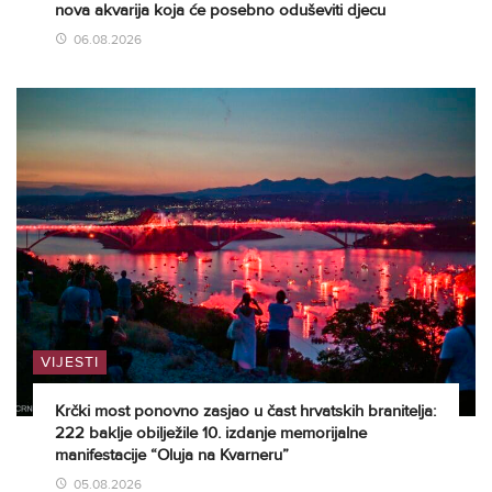
nova akvarija koja će posebno oduševiti djecu
06.08.2026
VIJESTI
Krčki most ponovno zasjao u čast hrvatskih branitelja:
222 baklje obilježile 10. izdanje memorijalne
manifestacije “Oluja na Kvarneru”
05.08.2026