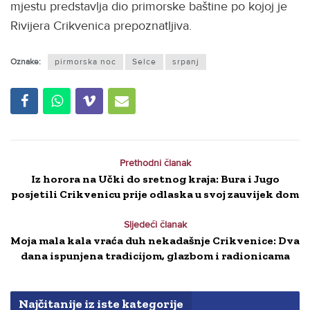
mjestu predstavlja dio primorske baštine po kojoj je
Rivijera Crikvenica prepoznatljiva.
Oznake:
pirmorska noc
Selce
srpanj
Prethodni članak
Iz horora na Učki do sretnog kraja: Bura i Jugo
posjetili Crikvenicu prije odlaska u svoj zauvijek dom
Sljedeći članak
Moja mala kala vraća duh nekadašnje Crikvenice: Dva
dana ispunjena tradicijom, glazbom i radionicama
Najčitanije iz iste kategorije