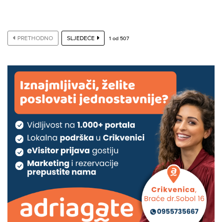
PRETHODNO
SLJEDEĆE
1
od
507