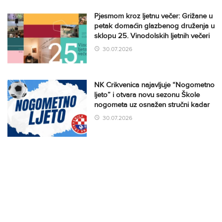
Pjesmom kroz ljetnu večer: Grižane u
petak domaćin glazbenog druženja u
sklopu 25. Vinodolskih ljetnih večeri
30.07.2026
NK Crikvenica najavljuje “Nogometno
ljeto” i otvara novu sezonu Škole
nogometa uz osnažen stručni kadar
30.07.2026