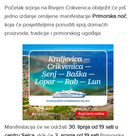
Početak srpnja na Rivijeri Crikvenica obilježit će još
jedno izdanje omiljene manifestacije
Primorska noć
,
koja će posjetiteljima ponuditi spoj domaćih
proizvoda, tradicije i primorskog ugođaja.
Manifestacija će se održati
30. lipnja od 19 sati u
centru Selca
, dok će
2. srpnja od 19 sati
Primorska