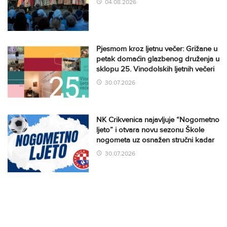
04.08.2026
Pjesmom kroz ljetnu večer: Grižane u
petak domaćin glazbenog druženja u
sklopu 25. Vinodolskih ljetnih večeri
30.07.2026
NK Crikvenica najavljuje “Nogometno
ljeto” i otvara novu sezonu Škole
nogometa uz osnažen stručni kadar
30.07.2026