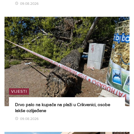
09.08.2026
VIJESTI
Drvo palo na kupače na plaži u Crikvenici, osobe
lakše ozlijeđene
09.08.2026