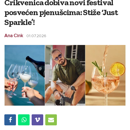
Crikvenica dobiva novi festival
posvećen pjenušcima: Stiže ‘Just
Sparkle’!
Ana Cink
01.07.2026