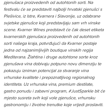
pjenušaca proizvedenih od autohtonih sorti. Na
festivalu će se predstaviti najbolji hrvatski pjenušci s
Plešivice, iz Istre, Kvarnera i Slavonije, uz odabrane
svjetske pjenušce koji predstavljaju sam vrh vinske
scene. Kvarner Wines predstavit će čak deset etiketa
kvarnerskih pjenušaca proizvedenih od autohtonih
sorti našega kraja, potvrđujući da Kvarner postaje
jedna od najzanimljivijih boutique vinskih regija
Mediterana. Žlahtina i druge autohtone sorte kroz
pjenušava vina dobivaju potpuno novu dimenziju te
pokazuju izniman potencijal za stvaranje vina
vrhunske kvalitete i prepoznatljivog regionalnog
identiteta. Uz vrhunska vina, premium destilate,
gastro ponudu i zabavni program, #JustSparkle bit će
mjesto susreta svih koji vole pjenušce, vrhunsku
gastronomiju i životne trenutke koje vrijedi proslaviti.