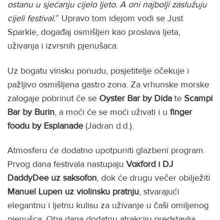
ostanu u sjećanju cijelo ljeto. A oni najbolji zaslužuju
cijeli festival.
” Upravo tom idejom vodi se Just
Sparkle, događaj osmišljen kao proslava ljeta,
uživanja i izvrsnih pjenušaca.
Uz bogatu vinsku ponudu, posjetitelje očekuje i
pažljivo osmišljena gastro zona. Za vrhunske morske
zalogaje pobrinut će se
Oyster Bar by Dida
te
Scampi
Bar by Burin
, a moći će se moći uživati i u
finger
foodu by Esplanade
(Jadran d.d.).
Atmosferu će dodatno upotpuniti glazbeni program.
Prvog dana festivala nastupaju
Voxford i DJ
DaddyDee uz saksofon
, dok će drugu večer obilježiti
Manuel Lupen uz violinsku pratnju
, stvarajući
elegantnu i ljetnu kulisu za uživanje u čaši omiljenog
pjenušca. Oba dana dodatnu atrakciju predstavlja