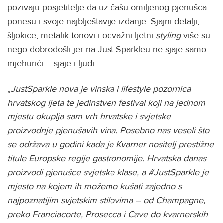
pozivaju posjetitelje da uz čašu omiljenog pjenušca
ponesu i svoje najblještavije izdanje. Sjajni detalji,
šljokice, metalik tonovi i odvažni ljetni
styling
više su
nego dobrodošli jer na Just Sparkleu ne sjaje samo
mjehurići – sjaje i ljudi.
„
JustSparkle nova je vinska i lifestyle pozornica
hrvatskog ljeta te jedinstven festival koji na jednom
mjestu okuplja sam vrh hrvatske i svjetske
proizvodnje pjenušavih vina. Posebno nas veseli što
se održava u godini kada je Kvarner nositelj prestižne
titule Europske regije gastronomije. Hrvatska danas
proizvodi pjenušce svjetske klase, a #JustSparkle je
mjesto na kojem ih možemo kušati zajedno s
najpoznatijim svjetskim stilovima – od Champagne,
preko Franciacorte, Prosecca i Cave do kvarnerskih