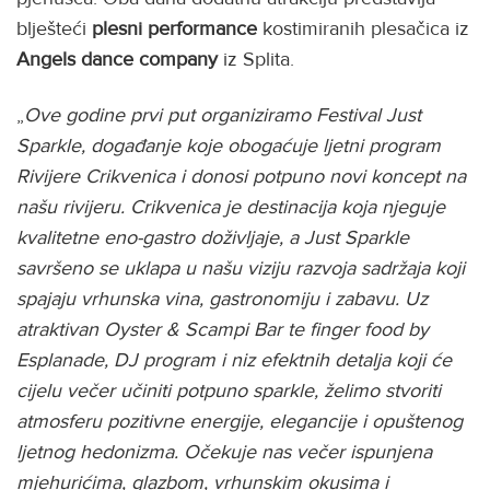
blješteći
plesni performance
kostimiranih plesačica iz
Angels dance company
iz Splita.
„
Ove godine prvi put organiziramo Festival Just
Sparkle, događanje koje obogaćuje ljetni program
Rivijere Crikvenica i donosi potpuno novi koncept na
našu rivijeru. Crikvenica je destinacija koja njeguje
kvalitetne eno-gastro doživljaje, a Just Sparkle
savršeno se uklapa u našu viziju razvoja sadržaja koji
spajaju vrhunska vina, gastronomiju i zabavu. Uz
atraktivan Oyster & Scampi Bar te finger food by
Esplanade, DJ program i niz efektnih detalja koji će
cijelu večer učiniti potpuno sparkle, želimo stvoriti
atmosferu pozitivne energije, elegancije i opuštenog
ljetnog hedonizma. Očekuje nas večer ispunjena
mjehurićima, glazbom, vrhunskim okusima i