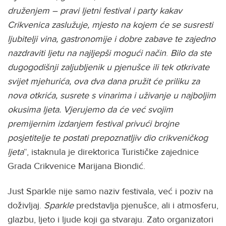
druženjem – pravi ljetni festival i party kakav
Crikvenica zaslužuje, mjesto na kojem će se susresti
ljubitelji vina, gastronomije i dobre zabave te zajedno
nazdraviti ljetu na najljepši mogući način
.
Bilo da ste
dugogodišnji zaljubljenik u pjenušce ili tek otkrivate
svijet mjehurića, ova dva dana pružit će priliku za
nova otkrića, susrete s vinarima i uživanje u najboljim
okusima ljeta. Vjerujemo da će već svojim
premijernim izdanjem festival privući
brojne
posjetitelje te postati prepoznatljiv dio crikveničkog
ljeta
“, istaknula je direktorica Turističke zajednice
Grada Crikvenice Marijana Biondić.
Just Sparkle nije samo naziv festivala, već i poziv na
doživljaj.
Sparkle
predstavlja pjenušce, ali i atmosferu,
glazbu, ljeto i ljude koji ga stvaraju. Zato organizatori