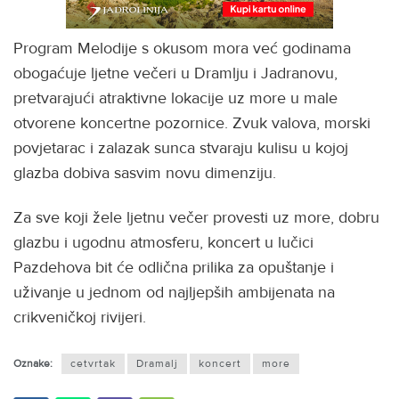
Program Melodije s okusom mora već godinama
obogaćuje ljetne večeri u Dramlju i Jadranovu,
pretvarajući atraktivne lokacije uz more u male
otvorene koncertne pozornice. Zvuk valova, morski
povjetarac i zalazak sunca stvaraju kulisu u kojoj
glazba dobiva sasvim novu dimenziju.
Za sve koji žele ljetnu večer provesti uz more, dobru
glazbu i ugodnu atmosferu, koncert u lučici
Pazdehova bit će odlična prilika za opuštanje i
uživanje u jednom od najljepših ambijenata na
crikveničkoj rivijeri.
Oznake:
cetvrtak
Dramalj
koncert
more