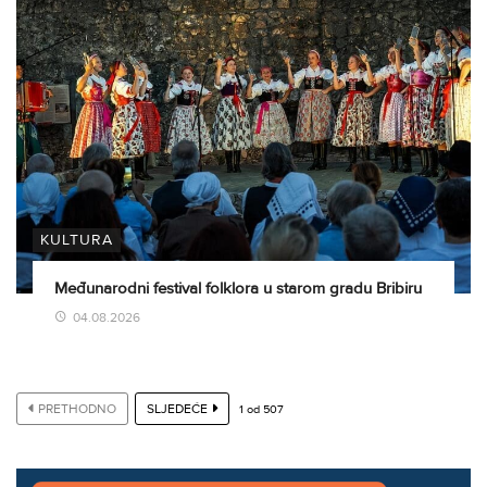
KULTURA
Međunarodni festival folklora u starom gradu Bribiru
04.08.2026
PRETHODNO
SLJEDEĆE
1
od
507