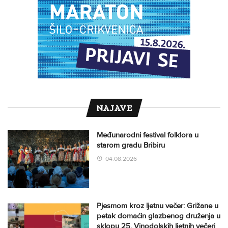
NAJAVE
Međunarodni festival folklora u
starom gradu Bribiru
04.08.2026
Pjesmom kroz ljetnu večer: Grižane u
petak domaćin glazbenog druženja u
sklopu 25. Vinodolskih ljetnih večeri