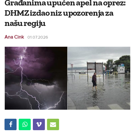
Građanima upućen apel na oprez:
DHMZ izdao niz upozorenja za
našu regiju
Ana Cink
01.07.2026