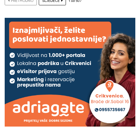
PRETHODNO
SLJEDEĆE
1
od
507