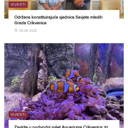
VIJESTI
Održana konstituirajuća sjednica Savjeta mladih
Grada Crikvenice
06.08.2026
VIJESTI
Zavirite u podvodni svijet Aquariuma Crikvenica: tri