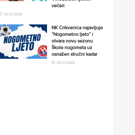
večeri
30.07.2026
NK Crikvenica najavljuje
“Nogometno ljeto” i
otvara novu sezonu
Škole nogometa uz
osnažen stručni kadar
30.07.2026