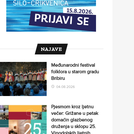
NAJAVE
Međunarodni festival
folklora u starom gradu
Bribiru
04.08.2026
Pjesmom kroz ljetnu
večer: Grižane u petak
domaćin glazbenog
druženja u sklopu 25.
Vinodolskih ljetnih