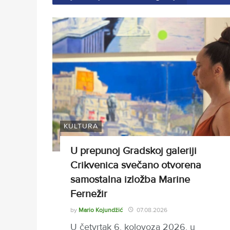
KULTURA
U prepunoj Gradskoj galeriji
Crikvenica svečano otvorena
samostalna izložba Marine
Fernežir
by
Mario Kojundžić
07.08.2026
U četvrtak 6. kolovoza 2026. u