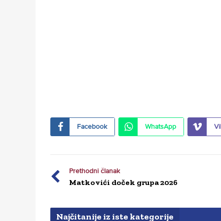
Facebook
WhatsApp
Vi
Prethodni članak
Matkovići doček grupa 2026
Najčitanije iz iste kategorije