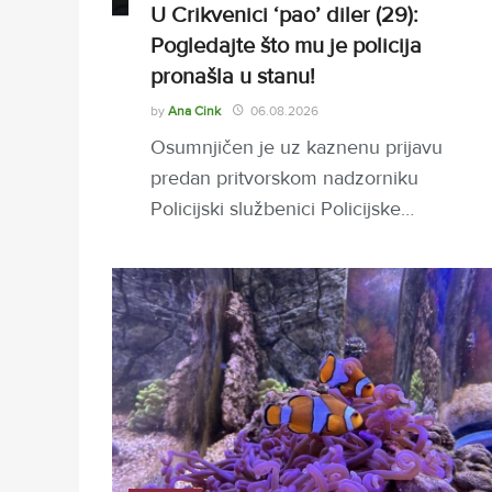
U Crikvenici ‘pao’ diler (29):
Pogledajte što mu je policija
pronašla u stanu!
by
Ana Cink
06.08.2026
Osumnjičen je uz kaznenu prijavu
predan pritvorskom nadzorniku
Policijski službenici Policijske…