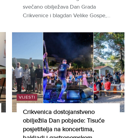
svečano obilježava Dan Grada
Crikvenice i blagdan Velike Gospe,…
VIJESTI
Crikvenica dostojanstveno
obilježila Dan pobjede: Tisuće
posjetitelja na koncertima,
bakljadi i gastronomskom