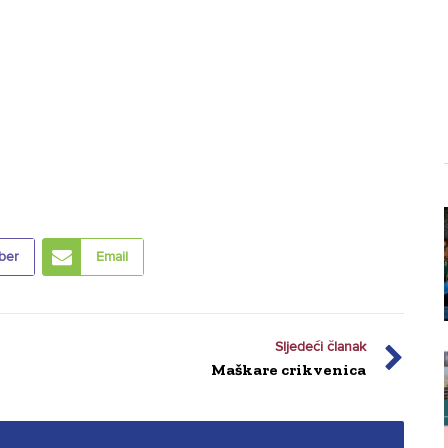
ber
Email
Sljedeći članak
Maškare crikvenica