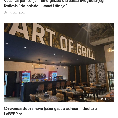
Večer za pamćenje – etno glazba u središtu ovogodišnjeg
festivala “Na palade – kanat i štorije”
20.06.2026
1,931
Crikvenica dobila novu ljetnu gastro adresu – dođite u
LaBEERint