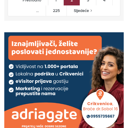
Prethodno
1
2
3
4
…
225
Sljedeće