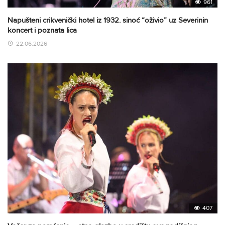
961
Napušteni crikvenički hotel iz 1932. sinoć “oživio” uz Severinin
koncert i poznata lica
22.06.2026
407