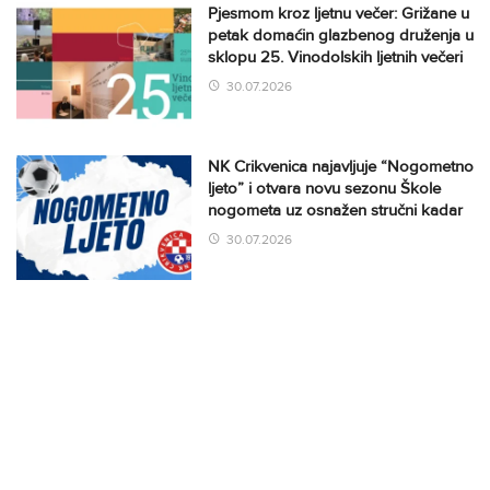
Pjesmom kroz ljetnu večer: Grižane u
petak domaćin glazbenog druženja u
sklopu 25. Vinodolskih ljetnih večeri
30.07.2026
NK Crikvenica najavljuje “Nogometno
ljeto” i otvara novu sezonu Škole
nogometa uz osnažen stručni kadar
30.07.2026