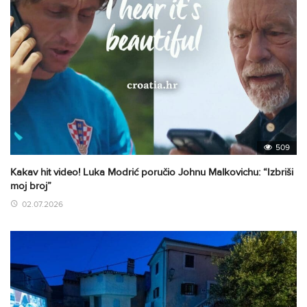
509
Kakav hit video! Luka Modrić poručio Johnu Malkovichu: “Izbriši
moj broj”
02.07.2026