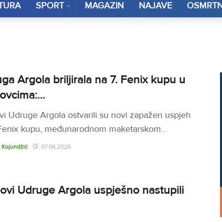
TURA
SPORT
MAGAZIN
NAJAVE
OSMRTN
ga Argola briljirala na 7. Fenix kupu u
ovcima:…
vi Udruge Argola ostvarili su novi zapažen uspjeh
 Fenix kupu, međunarodnom maketarskom…
 Kojundžić
07.06.2026
ovi Udruge Argola uspješno nastupili