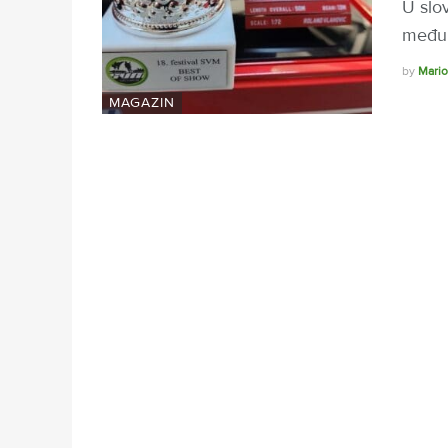
U slo
međun
by
Mario
MAGAZIN