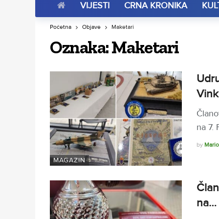
VIJESTI
CRNA KRONIKA
KUL
Početna
Objave
Maketari
Oznaka:
Maketari
Udru
Vink
Člano
na 7.
by
Mario
MAGAZIN
Član
na…